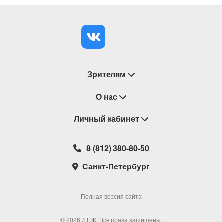
Зрителям
Восстановление билетов
О нас
Замена / Отмена / Перенос мероприятий
Личный кабинет
О компании
Правила приобретения билетов
Контакты
Корзина
8 (812) 380-80-50
Возврат билетов
Театральные кассы
Мои билеты
Санкт-Петербург
Новости
Наши партнеры
Мои подарочные карты
Корпоративным клиентам
Сотрудничество
Избранное
Полная версия сайта
Политика конфиденциальности
Мои настройки
© 2026 ДТЗК, Все права защищены.