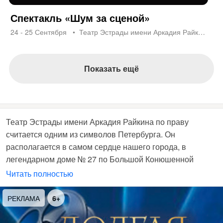
Спектакль «Шум за сценой»
24 - 25 Сентября
Театр Эстрады имени Аркадия Райкина
Показать ещё
Театр Эстрады имени Аркадия Райкина по праву
считается одним из символов Петербурга. Он
располагается в самом сердце нашего города, в
легендарном доме № 27 по Большой Конюшенной
улице. Именно здесь, в номерах гостиницы «Демутов
Читать полностью
трактир», Александр Сергеевич Пушкин написал свою
«Полтаву». В начале XX века в этом здании
РЕКЛАМА
6+
размещался знаменитый ресторан «Медведь»,
завсегдатаями которого были Федор Шаляпин и Вера