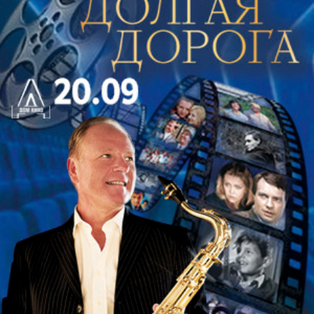
Комиссаржевская.
Ленинградский театр эстрады и миниатюр «поселился»
на Большой Конюшенной улице осенью 1939 года. Его
зал всегда был полон. Зрители приходили сюда, чтобы
забыть о житейских проблемах, увидеть любимых
актеров и от души посмеяться. Такая популярность
театра – безусловная заслуга его художественного
руководителя, блистательного советского артиста
Аркадия Исааковича Райкина, отдавшего этой сцене
сорок лет своей жизни…
В наши дни Театр Эстрады все так же любим зрителями.
Его возглавляет Юрий Гальцев – актер удивительного
комедийного дарования, один выход которого на сцену
уже вызывает добрую улыбку. В репертуаре театра –
легкие веселые постановки, которые под маской
доброго юмора поднимают серьёзные жизненные
вопросы.