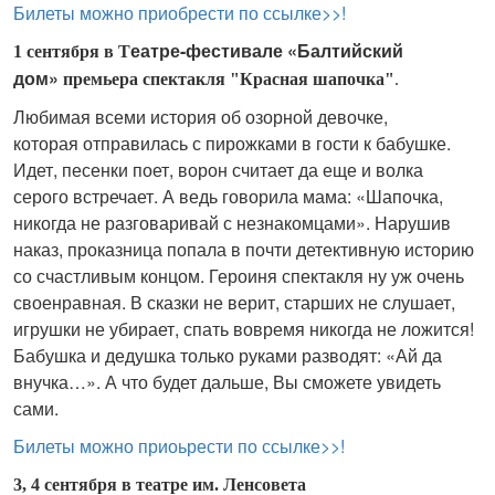
Билеты можно приобрести по ссылке>>!
еатре-фестивале «Балтийский
1 сентября в Т
дом»
премьера спектакля "Красная шапочка"
.
Любимая всеми история об озорной девочке,
которая отправилась с пирожками в гости к бабушке.
Идет, песенки поет, ворон считает да еще и волка
серого встречает. А ведь говорила мама: «Шапочка,
никогда не разговаривай с незнакомцами». Нарушив
наказ, проказница попала в почти детективную историю
со счастливым концом. Героиня спектакля ну уж очень
своенравная. В сказки не верит, старших не слушает,
игрушки не убирает, спать вовремя никогда не ложится!
Бабушка и дедушка только руками разводят: «Ай да
внучка…». А что будет дальше, Вы сможете увидеть
сами.
Билеты можно приоьрести по ссылке>>!
3, 4 сентября в театре им. Ленсовета