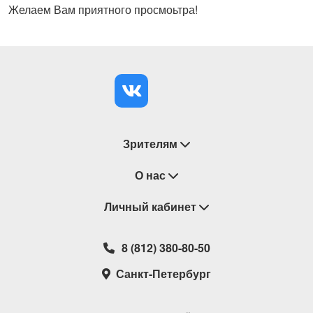
Желаем Вам приятного просмоьтра!
Зрителям
Восстановление билетов
О нас
Замена / Отмена / Перенос мероприятий
Личный кабинет
О компании
Правила приобретения билетов
Контакты
Корзина
8 (812) 380-80-50
Возврат билетов
Театральные кассы
Мои билеты
Санкт-Петербург
Новости
Наши партнеры
Мои подарочные карты
Корпоративным клиентам
Сотрудничество
Избранное