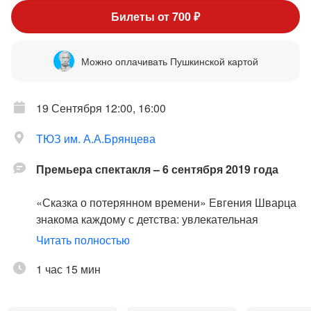
Билеты от 700 ₽
Можно оплачивать Пушкинской картой
19 Сентября 12:00, 16:00
ТЮЗ им. А.А.Брянцева
Премьера спектакля – 6 сентября 2019 года
«Сказка о потерянном времени» Евгения Шварца
знакома каждому с детства: увлекательная
история о мальчике Пете, который откладывал все
Читать полностью
«на потом» легко и непринужденно учит простой
истине: ценить нужно каждый миг жизни! В
1 час 15 мин
красочном музыкальном спектакле ТЮЗа старая
сказка переделана на новый лад: действие здесь