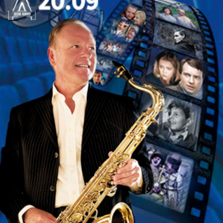
технологии, и тем самым уничтожают наше
время. Мы споём гимн веселью, радости жизни,
живому общению и любви. Это философская
сказка для семейного просмотра
.»
Режиссер, постановщик, автор пьесы
– Ирина
Кондрашова
Сценография
– Надежда Осипова
Художник по костюмам
– Елизавета Пискунова
Композитор
– Василий Тонковидов
Художник по свету
– Митрич (Дмитрий Зименко)
Хореограф
– Владимир Чернышов
Медиа-художник
– Евгений Вершинин
Музыкальный руководитель
– Александра
Чопик
Автор зонгов
– Михаил Бартенев
Спектакль идет без антракта