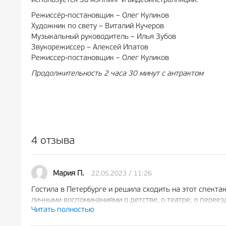
используется 3d мэппинг и видеоинстралляции.
Режиссёр-постановщик – Олег Куликов
Художник по свету – Виталий Кучеров
Музыкальный руководитель – Илья Зубов
Звукорежиссер – Алексей Ипатов
Режиссер-постановщик – Олег Куликов
Продолжительность 2 часа 30 минут с антрактом
4 отзыва
22.05.2023 / 11:26
Мария П.
Гостила в Петербурге и решила сходить на этот спектак
личными воспоминаниями о детстве, о театре, о переез
Читать полностью
напомнили мне о самом важном в жизни. Мне точно не 