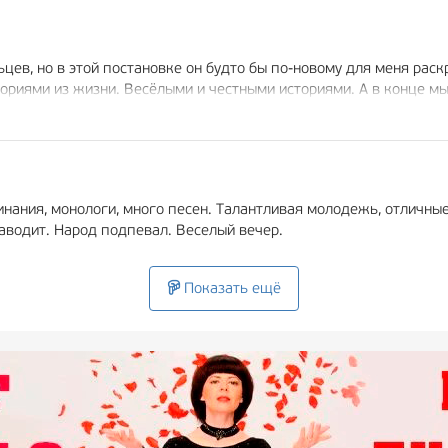
ьцев, но в этой постановке он будто бы по-новому для меня рас
ториями из жизни. Весёлыми и честными историями. А в конце м
 годов и начала ценить каждый момент своей жизни, потому что 
ем причастным к созданию этого уютного и поучительного спек
нания, монологи, много песен. Талантливая молодежь, отличные
аводит. Народ подпевал. Веселый вечер.
Показать ещё