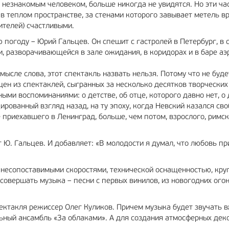
незнакомым человеком, больше никогда не увидятся. Но эти ча
в теплом пространстве, за стенами которого завывает метель в
ителей) счастливыми.
огоду – Юрий Гальцев. Он спешит с гастролей в Петербург, в 
и, разворачивающейся в зале ожидания, в коридорах и в баре аэ
мысле слова, этот спектакль назвать нельзя. Потому что не буде
ен из спектаклей, сыгранных за несколько десятков творческих 
ми воспоминаниями: о детстве, об отце, которого давно нет, о 
ированный взгляд назад, на ту эпоху, когда Невский казался св
 приехавшего в Ленинград, больше, чем потом, взрослого, римск
т Ю. Гальцев. И добавляет: «В молодости я думал, что любовь пр
х несопоставимыми скоростями, технической оснащенностью, кру
совершать музыка – песни с первых винилов, из новогодних ого
ектакля режиссер Олег Куликов. Причем музыка будет звучать 
льный ансамбль «За облаками». А для создания атмосферных дек