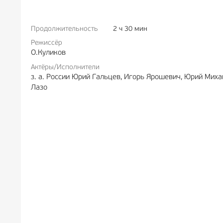
Продолжительность
2 ч 30 мин
РЕКЛАМА
6+
РЕКЛА
Режиссёр
О.Куликов
Актёры/Исполнители
з. а. России Юрий Гальцев, Игорь Ярошевич, Юрий Миха
Лазо