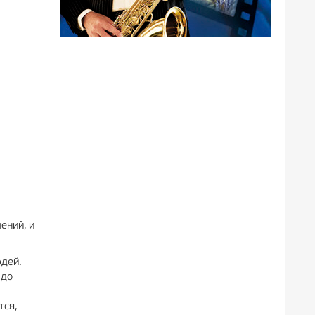
ений, и
юдей.
 до
тся,