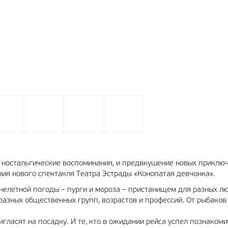
 и ностальгические воспоминания, и предвкушение новых приключ
вия нового спектакля Театра Эстрады «Конопатая девчонка».
нелетной погоды – пурги и мороза – пристанищем для разных л
разных общественных групп, возрастов и профессий. От рыбаков
игласят на посадку. И те, кто в ожидании рейса успел познакоми