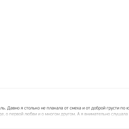
ль. Давно я столько не плакала от смеха и от доброй грусти по 
де, о первой любви и о многом другом. А я внимательно слушала 
хватило двух часов, чтобы насмотреться на артистов и наслуша