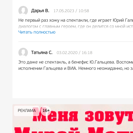
17.05.2023 / 10:58
Дарья В.
Не первый раз хожу на спектакли, где играет Юрий Гал
диалогом с главным героем, где он делится со мной ис
Читать полностью
увиденного, я будто бы сбросила с плеч груз прожитых
достопочтенный Юрий Николаевич. Большое спасибо вс
03.02.2020 / 16:18
Татьяна С.
Это даже не спектакль, а бенефис Ю.Гальцева. Воспоми
исполнении Гальцева и ВИА. Немного неожиданно, но з
РЕКЛАМА
РЕКЛАМА
РЕКЛАМА
РЕКЛАМА
РЕКЛАМА
РЕКЛАМА
16+
16+
12+
18+
0+