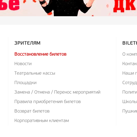
ЗРИТЕЛЯМ
BILET
Восстановление билетов
О ком
Новости
Конта
Театральные кассы
Наши 
Площадки
Сотруд
Замена / Отмена / Перенос мероприятий
Полит
Правила приобретения билетов
Школь
Возврат билетов
Пушкин
Корпоративным клиентам