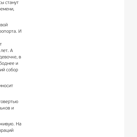
сы станут
ремени,
свой
ропорта. И
т
лет. А
девочке, в
ободнее и
ий собор
иносит
говертью
ньков и
вживую. На
ораций