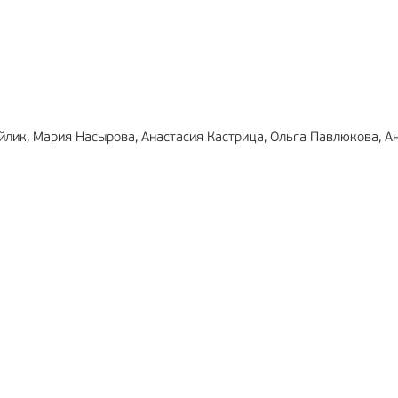
МА
12+
РЕКЛАМА
6+
йлик, Мария Насырова, Анастасия Кастрица, Ольга Павлюкова, А