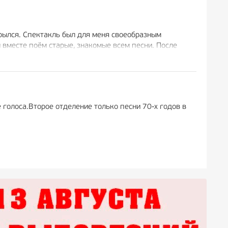
крылся. Спектакль был для меня своеобразным
ы вместе поём старые, знакомые всем песни. После
«любовь приносит счастье», как отметил
такля!
 голоса.Второе отделение только песни 70-х годов в