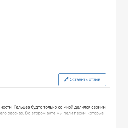
Оставить отзыв
юности. Гальцев будто только со мной делился своими
его рассказ. Во втором акте мы пели песни, которые
ться музыки. Нужно продолжение!