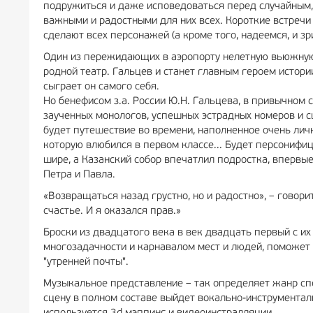
подружиться и даже исповедоваться перед случайным, 
важными и радостными для них всех. Короткие встречи 
сделают всех персонажей (а кроме того, надеемся, и зр
Один из пережидающих в аэропорту нелетную вьюжную п
родной театр. Гальцев и станет главным героем истори
сыграет он самого себя.
Но бенефисом з.а. России Ю.Н. Гальцева, в привычном с
заученных монологов, успешных эстрадных номеров и сц
будет путешествие во времени, наполненное очень личны
которую влюбился в первом классе... Будет персонифиц
шире, а Казанский собор впечатлил подростка, впервые
Петра и Павла.
«Возвращаться назад грустно, но и радостно», – говори
счастье. И я оказался прав.»
Броски из двадцатого века в век двадцать первый с и
многозадачности и карнавалом мест и людей, поможет 
"утренней почты".
Музыкальное представление – так определяет жанр сп
сцену в полном составе выйдет вокально-инструмента