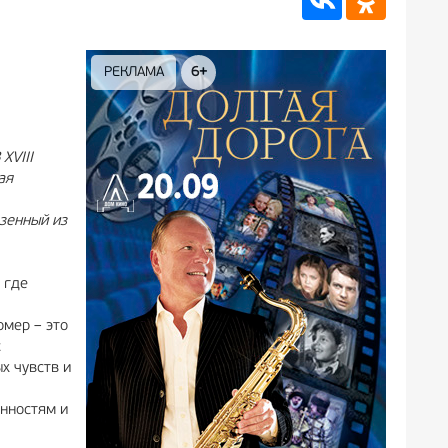
РЕКЛАМА
12+
РЕКЛ
XVIII
ая
зенный из
 где
омер – это
с
х чувств и
нностям и