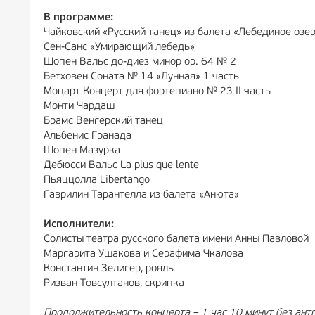
В программе:
Чайковский «Русский танец» из балета «Лебединое озе
Сен-Санс «Умирающий лебедь»
Шопен Вальс до-диез минор op. 64 № 2
Бетховен Соната № 14 «Лунная» 1 часть
Моцарт Концерт для фортепиано № 23 II часть
Монти Чардаш
Брамс Венгерский танец
Альбенис Гранада
Шопен Мазурка
Дебюсси Вальс La plus que lente
Пьяццолла Libertango
Гаврилин Тарантелла из балета «Анюта»
Исполнители:
Солисты театра русского балета имени Анны Павловой
Маргарита Ушакова и Серафима Чкалова
Константин Зелигер, рояль
Ризван Товсултанов, скрипка
Продолжительность концерта – 1 час 10 минут без антр