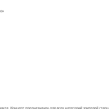
ро»
акта. Концерт предназначен для всех категорий зрителей старш