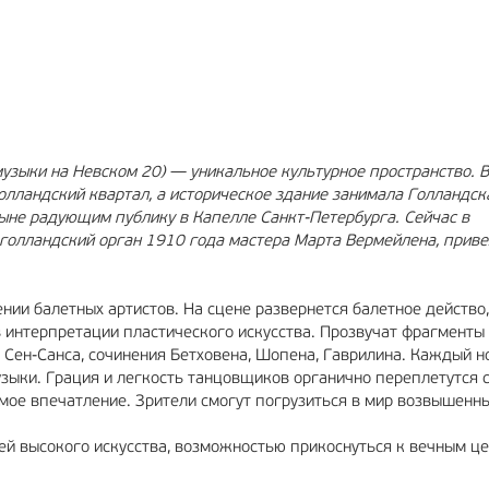
МА
12+
РЕКЛАМА
6+
узыки на Невском 20) — уникальное культурное пространство. В 
голландский квартал, а историческое здание занимала Голландск
ыне радующим публику в Капелле Санкт-Петербурга. Сейчас в
 голландский орган 1910 года мастера Марта Вермейлена, приве
ии балетных артистов. На сцене развернется балетное действо,
 интерпретации пластического искусства. Прозвучат фрагменты
Сен-Санса, сочинения Бетховена, Шопена, Гаврилина. Каждый н
узыки. Грация и легкость танцовщиков органично переплетутся 
ое впечатление. Зрители смогут погрузиться в мир возвышенны
ей высокого искусства, возможностью прикоснуться к вечным це