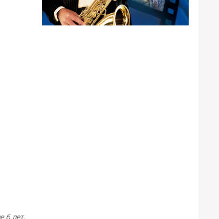
е 6 лет
.