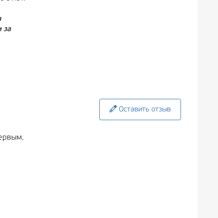
а
 за
Оставить отзыв
ервым.