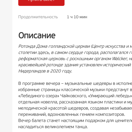
Продолжительность
1 ч 10 мин
РЕКЛАМА
6+
РЕКЛА
Описание
Ротонда Дома голландской церкви (Центр искусства и м
столетии здесь, в самом сердце города, располагался 
реформатская церковь с роскошным органом Walcker, н
красивейшей ротонде здания установлен исторический
Нидерландов в 2020 году.
В программе вечера – музыкальные шедевры в исполнен
избранные страницы классической музыки предстанут в
«Лебединого озера» Чайковского, «Умирающий лебедь» 
отдельная новелла, рассказанная языком пластики и м
мелодической красотой шедевров, создавая незабываем
переживаний, вдохновленных гением композиторов.
Вечер балета станет настоящим подарком для ценител
насладиться великолепием танца.