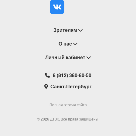
Зрителям
Восстановление билетов
О нас
Замена / Отмена / Перенос мероприятий
Личный кабинет
О компании
Правила приобретения билетов
Контакты
Корзина
8 (812) 380-80-50
Возврат билетов
Театральные кассы
Мои билеты
Санкт-Петербург
Новости
Наши партнеры
Мои подарочные карты
Корпоративным клиентам
Сотрудничество
Избранное
Полная версия сайта
Политика конфиденциальности
Мои настройки
© 2026 ДТЗК, Все права защищены.
Школьная программа
Обратная связь