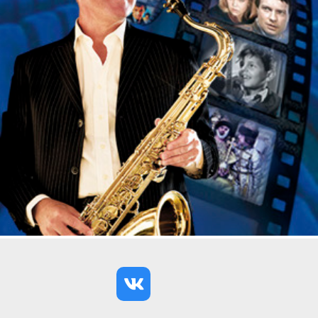
ценителей высокого искусства, возможностью
прикоснуться к вечным ценностям и насладиться
великолепием танца.
В программе:
Петр Чайковский Белое адажио из балета
«Лебединое озеро»
Николай Римский-Корсаков «Шехерезада»
Людвиг ван Бетховен Соната № 14 «Лунная» 1
часть
Фредерик Шопен Вальс до-диез минор op. 64 № 2
Вольфганг Амадей Моцарт Концерт для
фортепиано № 23 II часть
Витторио Монти Чардаш
Йоганнес Брамс Венгерский танец
Исаак Альбенис Гранада
Фредерик Шопен Мазурка
Клод Дебюсси Вальс La plus que lente