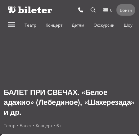
0
Войти
Театр
Концерт
Детям
Экскурсии
Шоу
БАЛЕТ ПРИ СВЕЧАХ. «Белое
адажио» (Лебединое), «Шахерезада»
и др.
Театр • Балет • Концерт • 6+