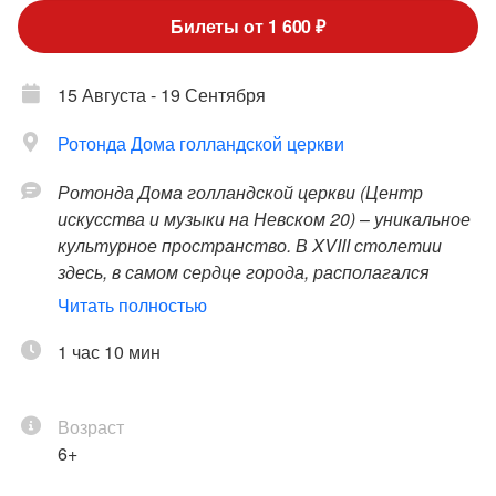
Билеты от 1 600 ₽
15 Августа - 19 Сентября
Ротонда Дома голландской церкви
Ротонда Дома голландской церкви (Центр
искусства и музыки на Невском 20)
–
уникальное
культурное пространство. В XVIII столетии
здесь, в самом сердце города, располагался
голландский квартал, а историческое здание
Читать полностью
занимала Голландская реформатская церковь с
роскошным органом Walcker, ныне радующим
1 час 10 мин
публику в Капелле Санкт-Петербурга. Сейчас в
красивейшей ротонде здания установлен
Возраст
исторический голландский орган 1910 года
6+
мастера Марта Вермейлена, привезенный из
Нидерландов в 2020 году.