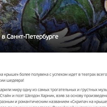
 в Санкт-Петербурге
 крыше» более полувека с успехом идет в театрах всего
рсии шедевра!
рили миру одну из самых трогательных и грустных муз
Стайн и поэт Шелдон Харник, взяв за основу произведе
бразным и романтическим названием «Скрипач на крыше»