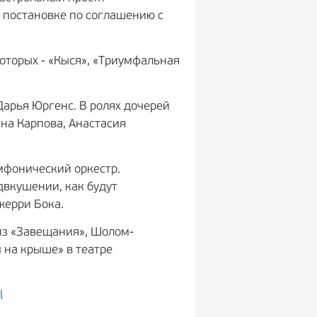
й постановке по соглашению с
оторых - «Кыся», «Триумфальная
Дарья Юргенс. В ролях дочерей
на Карпова, Анастасия
мфонический оркестр.
двкушении, как будут
Джерри Бока.
(из «Завещания», Шолом-
 на крыше» в театре
l