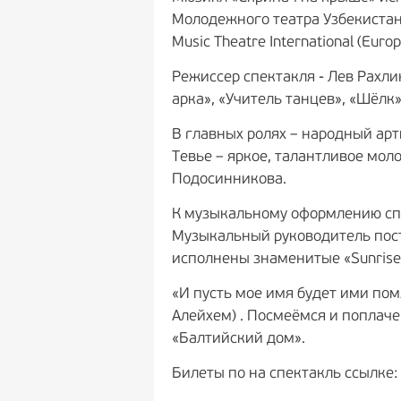
Молодежного театра Узбекистана
Music Theatre International (Eur
Режиссер спектакля - Лев Рахли
арка», «Учитель танцев», «Шёлк»
В главных ролях – народный арт
Тевье – яркое, талантливое мол
Подосинникова.
К музыкальному оформлению сп
Музыкальный руководитель пост
исполнены знаменитые «Sunrise, 
«И пусть мое имя будет ими по
Алейхем) . Посмеёмся и поплач
«Балтийский дом».
Билеты по на спектакль ссылке: