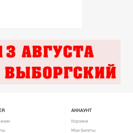
ER
АККАУНТ
пании
Корзина
кты
Мои билеты