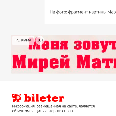
На фото: фрагмент картины Мар
РЕКЛАМА
РЕКЛАМА
РЕКЛАМА
РЕКЛАМА
РЕКЛАМА
РЕКЛАМА
16+
16+
12+
18+
0+
Информация, размещенная на сайте, является
объектом защиты авторских прав.