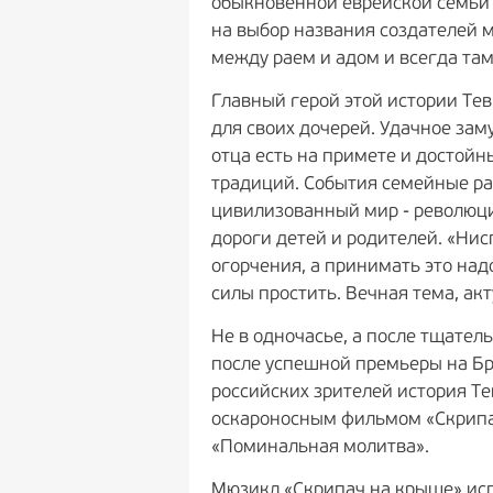
обыкновенной еврейской семьи 
на выбор названия создателей 
между раем и адом и всегда там,
Главный герой этой истории Тев
для своих дочерей. Удачное зам
отца есть на примете и достойн
традиций. События семейные ра
цивилизованный мир - революцио
дороги детей и родителей. «Нис
огорчения, а принимать это надо
силы простить. Вечная тема, ак
Не в одночасье, а после тщател
после успешной премьеры на Бро
российских зрителей история Т
оскароносным фильмом «Скрипач
«Поминальная молитва».
Мюзикл «Скрипач на крыше» исп