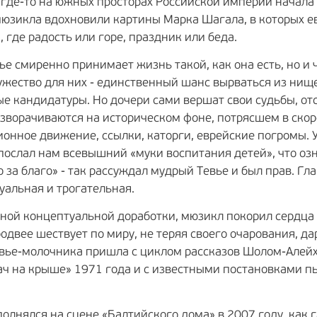
где-то на южных просторах Российской империи начала Х
мюзикла вдохновили картины Марка Шагала, в которых ев
 где радость или горе, праздник или беда.
ье смиренно принимает жизнь такой, как она есть, но и 
ужество для них - единственный шанс вырваться из нище
ые кандидатуры. Но дочери сами вершат свои судьбы, от
зворачиваются на историческом фоне, потрясшем в ско
нное движение, ссылки, каторги, еврейские погромы. У
послал нам всевышний «муки воспитания детей», что озн
 за благо» - так рассуждал мудрый Тевье и был прав. Гла
туальная и трогательная.
ьной концептуальной доработки, мюзикл покорил сердца 
двее шествует по миру, не теряя своего очарования, дар
евье-молочника пришла с циклом рассказов Шолом-Алей
 на крыше» 1971 года и с известными постановками п
олнялся на сцене «Балтийского дома» в 2007 году, как 