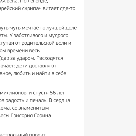
Х века. По легенде,
рейский скрипач витает где-то
чуть-чуть мечтает о лучшей доле
ты. У заботливого и мудрого
ступая от родительской воли и
ром времени весь
дар за ударом. Расходятся
ачает: дети доставляют
вное, любить и найти в себе
миллионов, и спустя 56 лет
я радость и печаль. В сердца
хема, со знаменитым
ьесы Григория Горина
гастрольный проект