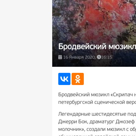
Бродвейский мюзикл
16 Января 2020,
16:15
Бродвейский мюзикл «Скрипач на
петербургской сценической ве
Легендарные шестидесятые пода
Джерри Бок, драматург Джозеф 
молочник», создали мюзикл с о