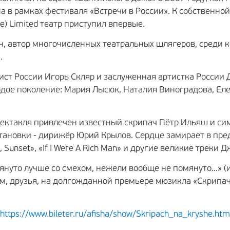
 в рамках фестиваля «Встречи в России». К собственно
ope) Limited театр приступил впервые.
н, автор многочисленных театральных шлягеров, среди к
.
ист России Игорь Скляр и заслуженная артистка России 
одое поколение: Мария Лысюк, Наталия Виноградова, Еле
ектакля привлечен известный скрипач Пётр Ильяш и си
ановки - дирижёр Юрий Крылов. Сердце замирает в пре
Sunset», «If I Were A Rich Man» и другие великие треки 
мянуто лучше со смехом, нежели вообще не помянуто…» 
ем, друзья, на долгожданной премьере мюзикла «Скрипач
https://www.bileter.ru/afisha/show/Skripach_na_kryshe.htm