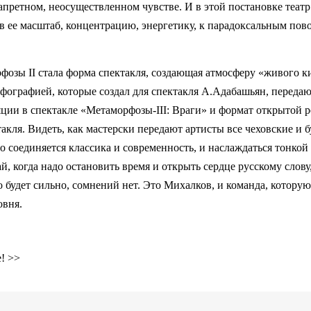
апретном, неосуществленном чувстве. И в этой постановке театр
в ее масштаб, концентрацию, энергетику, к парадоксальным по
озы II стала форма спектакля, создающая атмосферу «живого к
рфографией, которые создал для спектакля А.Адабашьян, переда
ции в спектакле «Метаморфозы-III: Враги» и формат открытой
акля. Видеть, как мастерски передают артисты все чеховские и 
 соединяется классика и современность, и наслаждаться тонкой
й, когда надо остановить время и открыть сердце русскому слов
о будет сильно, сомнений нет. Это Михалков, и команда, которую 
овня.
! >>