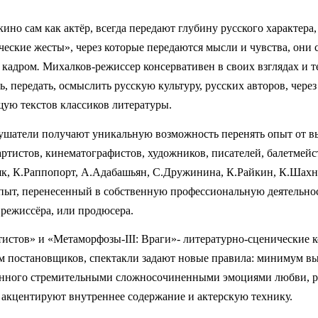
кино сам как актёр, всегда передают глубину русского характера
ческие жесты», через которые передаются мысли и чувства, они с
а кадром
.
Михалков-режиссер консервативен в своих взглядах и т
, передать, осмыслить русскую культуру, русских авторов, чере
ю текстов классиков литературы.
лушатели получают уникальную возможность перенять опыт от 
ртистов, кинематографистов, художников, писателей, балетмейс
к, К.Раппопорт, А.Адабашьян, С.Дружинина, К.Райкин, К.Шахна
пыт, перенесенный в собственную профессиональную деятельност
 режиссёра, или продюсера.
истов» и «Метаморфозы-III: Враги»- литературно-сценические 
ам постановщиков, спектакли задают новые правила: минимум в
енного стремительными сложносочиненными эмоциями любви, раз
акцентируют внутреннее содержание и актерскую технику.