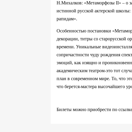
Н.Михалков: «Метаморфозы II» – о з
истинной русской актерской школы: 
рапидам».
Особенностью постановки «Метаморф
декорации, титры со старорусской о
времени. Уникальные видеоинсталля
сопричастности чуду рождения спект
эмоций, как изящно и проникновенно
академическим театром-это тот случа
план в современном мире. То, что эт
что берется-мастера высочайшего ур
Билеты можно приобрести по ссылке