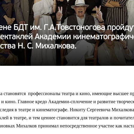
ене БДТ им. Г.А.Товстоногова пройду
пектаклей Академии кинематографич
ства Н. С. Михалкова.
становятся профессионалы театра и кино, имеющие высшее про
 и кино. Главное кредо Академии-сплочение и развитие творчес
аследия в театре и кинематографе. Никиту Сергеевича Михалкова 
клей в театре, и тем ценнее становится для театралов и почитат
тановках Михалков принимал непосредственное участие как нас