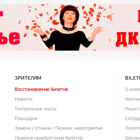
ЗРИТЕЛЯМ
BILET
Восстановление билетов
О ком
Новости
Конта
Театральные кассы
Наши 
Площадки
Сотруд
Замена / Отмена / Перенос мероприятий
Полит
Правила приобретения билетов
Школь