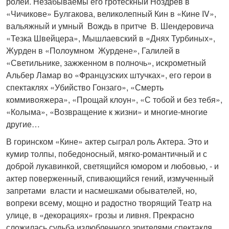
ролей. Незабываемы его гротескный Ноздрев в
«Чичикове» Булгакова, великолепный Кин в «Кине IV»,
вальяжный и умный Вождь в притче В. Шендеровича
«Тезка Швейцера», Мышлаевский в «Днях Турбиных»,
Журден в «Полоумном Журдене», Галилей в
«Светильнике, зажженном в полночь», искрометный
Альбер Ламар во «Французских штучках», его герои в
спектаклях «Убийство Гонзаго», «Смерть
коммивояжера», «Прощай клоун», «С тобой и без тебя»,
«Колыма», «Возвращение к жизни» и многие-многие
другие…
В горинском «Кине» актер сыграл роль Актера. Это и
кумир толпы, победоносный, мягко-романтичный и с
доброй лукавинкой, светящийся юмором и любовью, - и
актер поверженный, спивающийся гений, измученный
запретами власти и насмешками обывателей, но,
вопреки всему, мощно и радостно творящий Театр на
улице, в «декорациях» грозы и ливня. Прекрасно
сложилась судьба излюбленного зрителями спектакля