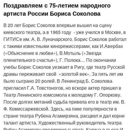
Поздравляем с 75-летием народного
артиста России Бориса Соколова
В 20 лет Борис Соколов впервые вышел на сцену
киевского театра, а в 1965 году - уже учился в Москве, в
ГИТИСе им. А. В. Луначарского. Борис Соколов работал
с такими известными кинорежиссерами, как И.Авербах
(«Объяснение в любви»), В.Мотыль («Звезда
пленительного счастья»), Г. Полока… По окончании
учебы Борис Соколов уезжает в Ригу, где театр Русской
драмы переживает свой «золотой век». За пять лет им
было сыграно 20 ролей. В Ленинград Б. Соколова
пригласил Г.А. Товстоногов, но вскоре актер пришел в
Театр Ленинского комсомола к молодому Г. Опоркову.
После долгих метаний судьба привела его в театр им. В.
Ф. Комиссаржевской. Здесь, на пике популярности в
стране театра Рубена Агамирзяна, расцвел и дал корни
талант артиста. Художественный руководитель театра
Рубен Агамирзян предложил сыграть Кэлина в пьесе И.