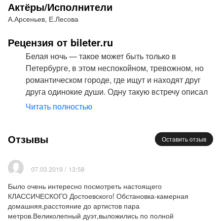
Спектакль идет без антракта.
Актёры/Исполнители
А.Арсеньев, Е.Лесова
Рецензия от bileter.ru
Белая ночь — такое может быть только в
Петербурге, в этом неспокойном, тревожном, но
романтическом городе, где ищут и находят друг
друга одинокие души. Одну такую встречу описал
Достоевский — встречу некоего безымянного
Читать полностью
Мечтателя и простой девушки Настеньки. Их
свиданиями не суждено было перерасти в
Отзывы
отношения, но это знакомство на берегу канала
Оставить отзыв
стало ярчайшим событием в жизни обоих. Об этой
истории много снято фильмов, поставлено
07.03.2019 / 13:58
спектаклей. Режиссер театра «Алые паруса»
Екатерина Феоктистова делает еще одну попытку
Было очень интересно посмотреть настоящего
КЛАССИЧЕСКОГО Достоевского! Обстановка-камерная
разгадать замысел Достоевского — зачем он
домашняя,расстояние до артистов пара
развел этих двоих, ведь они могли бы составить
метров.Великолепный дуэт,выложились по полной