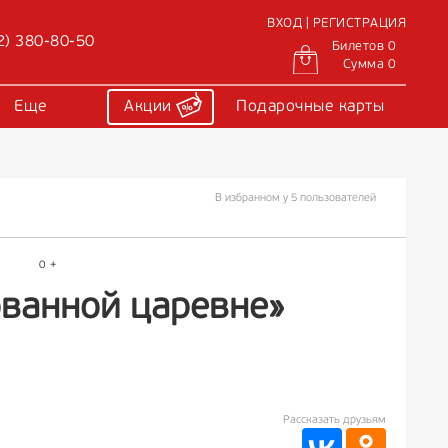
ВХОД | РЕГИСТРАЦИЯ
2) 380-80-50
Билетов 0
Сумма 0
Еще
Акции
Подарочные карты
В избранном у 5 пользователей
0 +
ованной царевне»
Рассказать друзьям