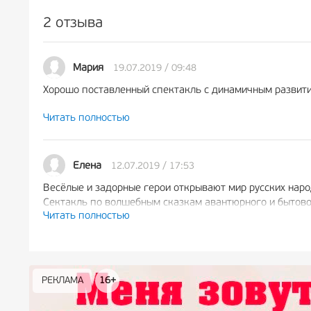
2 отзыва
19.07.2019 / 09:48
Мария
Хорошо поставленный спектакль с динамичным развити
Читать полностью
Дети были включены в действие. Живо откликались на
12.07.2019 / 17:53
Елена
Весёлые и задорные герои открывают мир русских наро
Сектакль по волшебным сказкам авантюрного и бытовог
Читать полностью
Учит детей тому , что добро побеждает зло .
Тема актуальна и интересна для зрителей ; яркие и за
завораживают маленьких зрителей с первой минуты, с 
РЕКЛАМА
РЕКЛАМА
РЕКЛАМА
РЕКЛАМА
РЕКЛАМА
РЕКЛАМА
16+
16+
12+
18+
0+