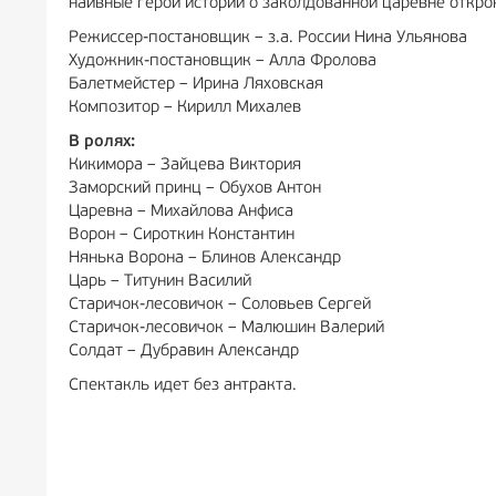
наивные герои истории о заколдованной царевне откро
Режиссер-постановщик – з.а. России Нина Ульянова
Художник-постановщик – Алла Фролова
Балетмейстер – Ирина Ляховская
Композитор – Кирилл Михалев
В ролях:
Кикимора – Зайцева Виктория
Заморский принц – Обухов Антон
Царевна – Михайлова Анфиса
Ворон – Сироткин Константин
Нянька Ворона – Блинов Александр
Царь – Титунин Василий
Старичок-лесовичок – Соловьев Сергей
Старичок-лесовичок – Малюшин Валерий
Солдат – Дубравин Александр
Спектакль идет без антракта.