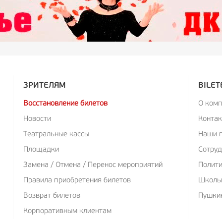
ЗРИТЕЛЯМ
BILET
Восстановление билетов
О ком
Новости
Конта
Театральные кассы
Наши 
Площадки
Сотруд
Замена / Отмена / Перенос мероприятий
Полит
Правила приобретения билетов
Школь
Возврат билетов
Пушкин
Корпоративным клиентам