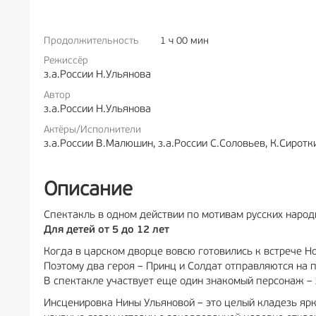
Продолжительность
1 ч 00 мин
РЕКЛАМА
6+
РЕК
Режиссёр
з.а.России Н.Ульянова
Автор
з.а.России Н.Ульянова
Актёры/Исполнители
з.а.России В.Малюшин, з.а.России С.Соловьев, К.Сиротки
Описание
Спектакль в одном действии по мотивам русских народ
Для детей от 5 до 12 лет
Когда в царском дворце вовсю готовились к встрече Но
Поэтому два героя – Принц и Солдат отправляются на 
В спектакле участвует еще один знакомый персонаж – 
Инсценировка Нины Ульяновой – это целый кладезь ярк