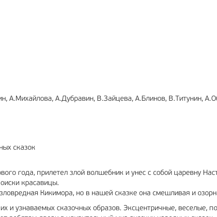
ЛАМА
12+
РЕКЛАМА
6+
н, А.Михайлова, А.Дубравин, В.Зайцева, А.Блинов, В.Титунин, А.
ных сказок
вого года, прилетел злой волшебник и унес с собой царевну Нас
поиски красавицы.
зловредная Кикимора, но в нашей сказке она смешливая и озорн
их и узнаваемых сказочных образов. Эксцентричные, веселые, п