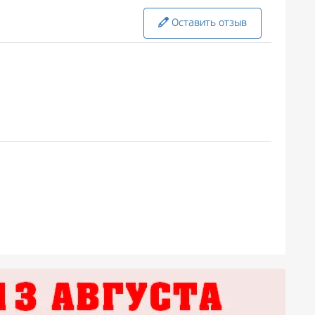
Оставить отзыв
родном стиле, великолепная игра артистов
 Смотрится на одном дыхании.