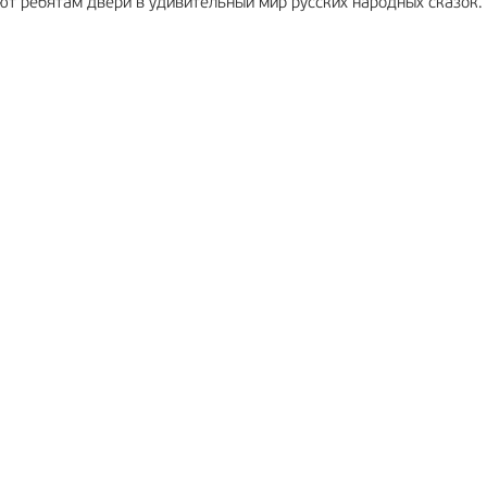
ют ребятам двери в удивительный мир русских народных сказок.