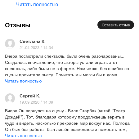
менее успешная экранизация. С тех пор интерес к
Читать полностью
произведению не угасает как со стороны
режиссеров, так и со стороны публики, в том числе
Отзывы
и российской: практически во всех крупных
Оставить отзыв
театрах эта пьеса ставилась хоть раз. Спектакль
Театра Дождей «Продавец дождя» - пример очень
Светлана К.
удачной постановки хрестоматийной пьесы, тем
21.04.2023 / 14:34
более, что в спектакле играют замечательные
Вчера посмотрели спектакль, были очень разочарованы...
артисты, а поставила его Наталья Никитина. Если
Создалось впечатление, что актеры устали играть этот
спектакль, либо были не в форме. Нам четко, без ошибок со
Вам хочется провести вечер интересно и со
сцены прочитали пьесу. Почитать мы могли бы и дома.
смыслом, нужно лишь зайти в театральную кассу и
Комедийного в спектакле замечено не было. Грустно, скучно,
Читать полностью
купить билеты на спектакль «Продавец дождя».
обидно.
Если Вы смотрели фильм 1956-го года с Кэтрин
Сергей К.
Хепберн и Бертоном Ланкастером, то сюжет Вам
19.09.2020 / 14:09
наверняка хорошо знаком: фермерская семья
Вчера Он вернулся на сцену - Билл Старбак (читай "Театр
переживает жестокую засуху на своем ранчо –
Дождей"), Тот, благодаря которому продолжаешь верить в
нелегко приходится и людям, и животным. Но не
чудо и видеть, насколько прекрасен мир вокруг нас. Полгода
Он был без работы, был лишён возможности помогать тем,
только засуха беспокоит старика Карри: его дочь
кто так в нём нуждается. Но есть вещи неизбежные, и Дождь
Читать полностью
Лиззи уже не молода, но никак не может устроить