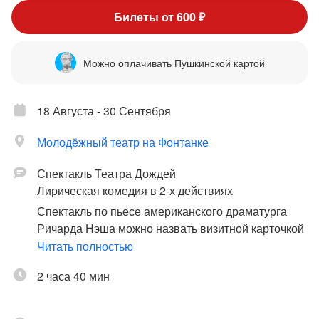
Билеты от 600 ₽
Можно оплачивать Пушкинской картой
18 Августа - 30 Сентября
Молодёжный театр на Фонтанке
Спектакль Театра Дождей
Лирическая комедия в 2-х действиях
Спектакль по пьесе американского драматурга
Ричарда Нэша можно назвать визитной карточкой
театра. Герои этой лирической комедии, семья
Читать полностью
Карри, живут на ферме. Их взаимоотношения -
2 часа 40 мин
тугой узел, который самим развязать уже не под
силу.
Да, вдобавок, изнуряющая невыносимая жара и