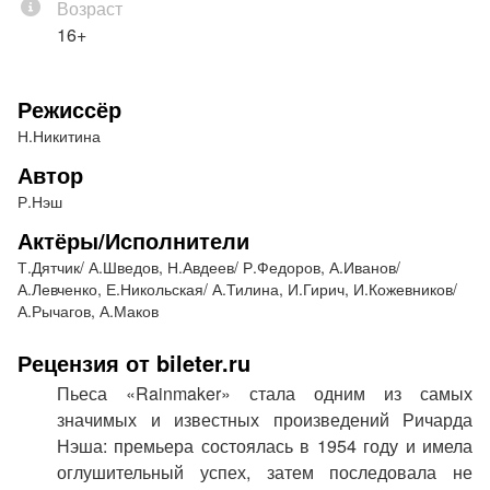
Возраст
потрескавшаяся умирающая от жажды земля,
16+
которой так необходим дождь...
Спектакль идет с одним антрактом.
Режиссёр
Н.Никитина
Автор
Р.Нэш
Актёры/Исполнители
Т.Дятчик/ А.Шведов, Н.Авдеев/ Р.Федоров, А.Иванов/
А.Левченко, Е.Никольская/ А.Тилина, И.Гирич, И.Кожевников/
А.Рычагов, А.Маков
Рецензия от bileter.ru
Пьеса «Rainmaker» стала одним из самых
значимых и известных произведений Ричарда
Нэша: премьера состоялась в 1954 году и имела
оглушительный успех, затем последовала не