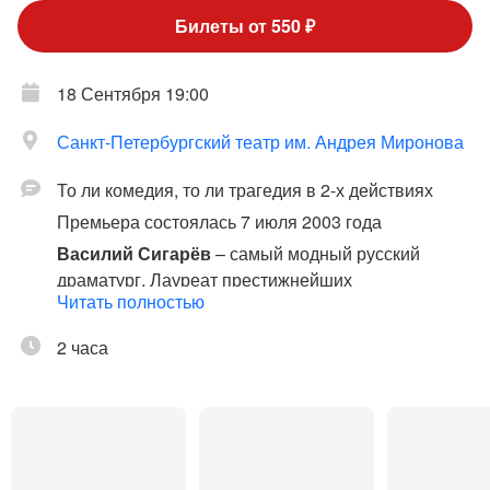
Билеты от 550 ₽
18 Сентября 19:00
Санкт-Петербургский театр им. Андрея Миронова
То ли комедия, то ли трагедия в 2-х действиях
Премьера состоялась 7 июля 2003 года
Василий Сигарёв
– самый модный русский
драматург. Лауреат престижнейших
Читать полностью
международных премий (больше шести). Ученик
Николая Коляды. Любимчик Тома Стоппарда (и
2 часа
лауреат его премии). Что нашли англичане в
молодом человеке и его пьесах, кроме острых
реалий русской жизни, понять нетрудно.
Наверное, помимо экзотики молодости (первые
пьесы Сигарев написал в 23 года) и географии
(родился в Верхней Салде, учился в Нижнем