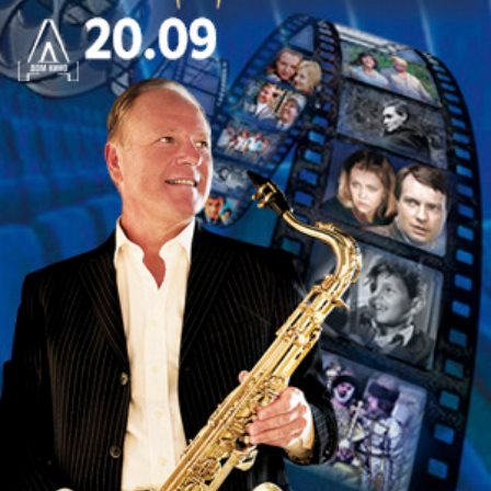
растянуто на много серий, а здесь, на сцене
«Русской антрепризы», за два часа перед глазами
зрителя протекает целая жизнь, полная взлетов и
падений. В центре внимания режиссера – судьба
и личность одной женщины, не слишком
счастливой, нерешительной, иногда жалкой. Все,
что от нее требуется – принять решение,
способное перевернуть всю ее жизнь. Но
«Гупёшка» слишком боится этих перемен, и
потому продолжает свое мучительное
существование в привычном мире лжи,
непонимания и серых будней. Сможет ли встреча
с новой любовью изменить ее сознание и
поведение? Узнают зрители, купившие билеты на
спектакль «Гупёшка», а приобрести их можно не
только в театральных кассах ДТЗК, но и на нашем
сайте онлайн.