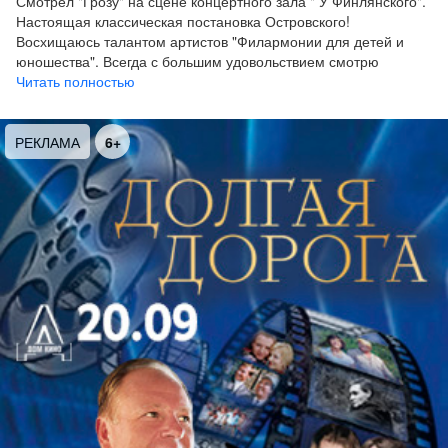
Смотрел "Грозу" на сцене концертного зала " У Финлянского".
Настоящая классическая постановка Островского!
Восхищаюсь талантом артистов "Филармонии для детей и
юношества". Всегда с большим удовольствием смотрю
спектакли с их участием!
Читать полностью
РЕКЛАМА
6+