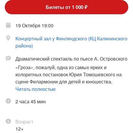
Билеты от 1 000 ₽
19 Октября 19:00
Концертный зал у Финляндского (КЦ Калининского
района)
Драматический спектакль по пьесе А. Островского
«Гроза», пожалуй, одна из самых ярких и
колоритных постановок Юрия Томошевского на
сцене Филармонии для детей и юношества.
Хрестоматийное «темное царство» обретает здесь
Читать полностью
вполне реальные очертания, знакомые
2 часа 45 мин
современному зрителю: свекровь Кабаниха, –
жестокая патриархальная приверженница;
добрый, но непутевый пьяница-муж Тихон и,
Возраст
наконец, тихая душа, почти ребенок, которой
12+
суждено побороться за самое себя и за свою