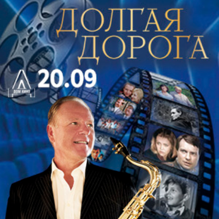
Неумелые потуги неотесанных простолюдинов
казаться чванливыми вельможами вызывают
недоумение и изумление у героев пьесы, а также
взрывы хохота у зрителей. Купив билеты на
спектакль «Голодранцы и аристократы», Вы
увидите классическую итальянскую комедию в ее
лучших традициях.
Как ни странно, обман, хоть и заканчивающийся
разоблачением, все же приводит к счастливому
концу, и в финале мы видим даже не одну, а
целых три влюбленных пары. Замечательные
актеры, играющие в «Голодранцах и
аристократах», на сто процентов выкладываются
на сцене, благодаря их искрометной и динамичной
игре спектакль смотрится на одном дыхании, а в
зале не утихает смех. Билеты на спектакль
«Голодранцы и аристократы» можно приобрести и
по телефону 380-80-50, а также на сайте bileter.ru