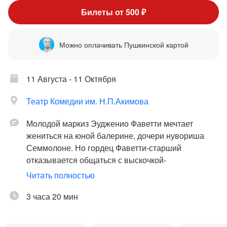
Билеты от 500 ₽
Можно оплачивать Пушкинской картой
11 Августа - 11 Октября
Театр Комедии им. Н.П.Акимова
Молодой маркиз Эудженио Фаветти мечтает
жениться на юной балерине, дочери нувориша
Семмолоне. Но гордец Фаветти-старший
отказывается общаться с выскочкой-
миллионщиком. И тогда Эудженио приходится
Читать полностью
нанять себе родню «голубых кровей» в трущобах,
чтобы представить будущему тестю. Это совсем
3 часа 20 мин
несложно – двое безработных отцов семейств
Феличе и Паскуале, их скандальные жены и их