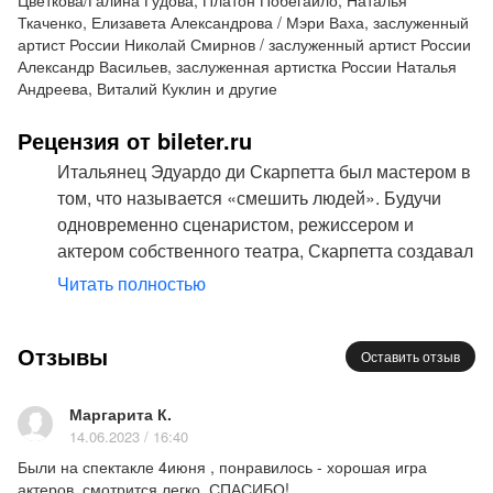
Цветкова/Галина Гудова, Платон Побегайло, Наталья
Ткаченко, Елизавета Александрова / Мэри Ваха, заслуженный
артист России Николай Смирнов / заслуженный артист России
Александр Васильев, заслуженная артистка России Наталья
Андреева, Виталий Куклин и другие
Рецензия от bileter.ru
Итальянец Эдуардо ди Скарпетта был мастером в
том, что называется «смешить людей». Будучи
одновременно сценаристом, режиссером и
актером собственного театра, Скарпетта создавал
настоящие шедевры, вошедшие в историю
Читать полностью
мировой комедийной драматургии. Его пьеса
«Голодранцы и аристократы» (в другом переводе
Отзывы
«Беднота и знать») – это невероятно смешная и
Оставить отзыв
захватывающая комедия с массой переодеваний,
перевоплощений и подмен. В постановке
Маргарита К.
Михаила Бычкова пьеса Скарпетты очень
14.06.2023 / 16:40
полюбилась петербургским зрителям, вообще
Были на спектакле 4июня , понравилось - хорошая игра
спектакли, режиссером которых выступил Бычков,
актеров, смотрится легко, СПАСИБО!