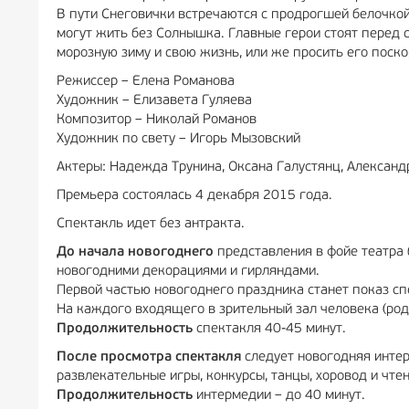
В пути Снеговички встречаются с продрогшей белочко
могут жить без Солнышка. Главные герои стоят перед
морозную зиму и свою жизнь, или же просить его поско
Режиссер – Елена Романова
Художник – Елизавета Гуляева
Композитор – Николай Романов
Художник по свету – Игорь Мызовский
Актеры: Надежда Трунина, Оксана Галустянц, Александ
Премьера состоялась 4 декабря 2015 года.
Спектакль идет без антракта.
До начала новогоднего
представления в фойе театра 
новогодними декорациями и гирляндами.
Первой частью новогоднего праздника станет показ с
На каждого входящего в зрительный зал человека (род
Продолжительность
спектакля 40-45 минут.
После просмотра спектакля
следует новогодняя инте
развлекательные игры, конкурсы, танцы, хоровод и чте
Продолжительность
интермедии – до 40 минут.