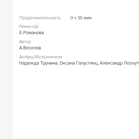
Продолжительность
0 ч 35 мин
РЕКЛАМА
6+
РЕКЛА
Режиссёр
Е.Романова
Автор
А.Веселов
Актёры/Исполнители
Надежда Трунина, Оксана Галустянц, Александр Лоскут