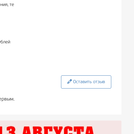
ния, те
ублей
Оставить отзыв
ервым.