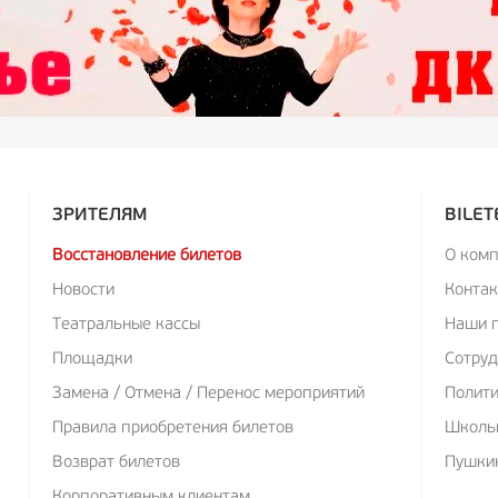
ЗРИТЕЛЯМ
BILET
Восстановление билетов
О ком
Новости
Конта
Театральные кассы
Наши 
Площадки
Сотруд
Замена / Отмена / Перенос мероприятий
Полит
Правила приобретения билетов
Школь
Возврат билетов
Пушкин
Корпоративным клиентам