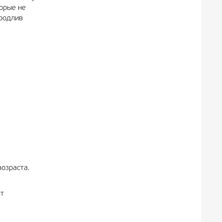
орые не
продлив
возраста.
ят