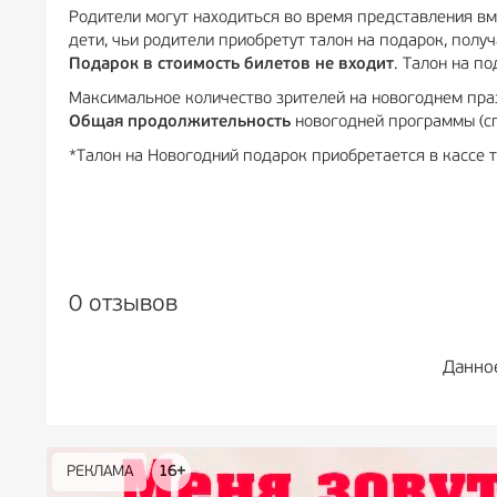
Родители могут находиться во время представления вме
дети, чьи родители приобретут талон на подарок, получ
Подарок в стоимость билетов не входит
. Талон на п
Максимальное количество зрителей на новогоднем пра
Общая продолжительность
новогодней программы (сп
*Талон на Новогодний подарок приобретается в кассе т
0 отзывов
Данно
РЕКЛАМА
РЕКЛАМА
РЕКЛАМА
РЕКЛАМА
РЕКЛАМА
РЕКЛАМА
16+
16+
12+
18+
0+