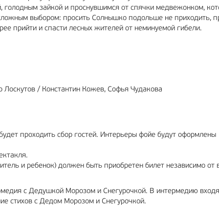
й, голодным зайкой и проснувшимся от спячки медвежонком, кот
 сложным выбором: просить Солнышко подольше не приходить, 
рее прийти и спасти лесных жителей от неминуемой гибели.
р Лоскутов / Константин Кожев, Софья Чудакова
будет проходить сбор гостей. Интерьеры фойе будут оформлены
пектакля.
итель и ребенок) должен быть приобретен билет независимо от 
рмедия с Дедушкой Морозом и Снегурочкой. В интермедию вход
ние стихов с Дедом Морозом и Снегурочкой.