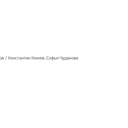
МА
12+
РЕКЛАМА
6+
ов / Константин Кожев, Софья Чудакова