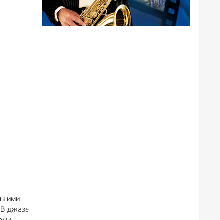
бы ими
«В джазе