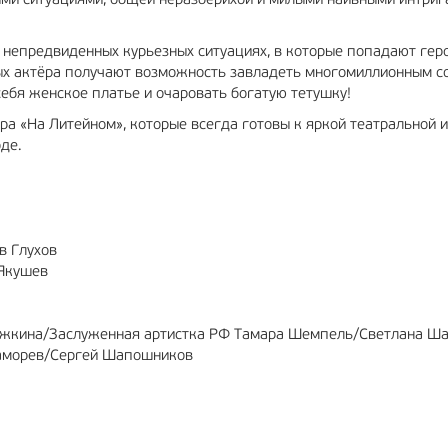
ными ситуациями, общей неразберихой и милыми наивными интри
 непредвиденных курьезных ситуациях, в которые попадают геро
ых актёра получают возможность завладеть многомиллионным с
себя женское платье и очаровать богатую тетушку!
ра «На Литейном», которые всегда готовы к яркой театральной и
де.
в Глухов
 Якушев
Ложкина/Заслуженная артистка РФ Тамара Шемпель/Светлана Ш
Заморев/Сергей Шапошников