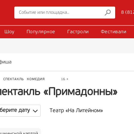
8 (81
Шоу
Популярное
Гастроли
Фестивали
фиша
Р
СПЕКТАКЛЬ
КОМЕДИЯ
16 +
пектакль «Примадонны»
берите дату
Театр «На Литейном»