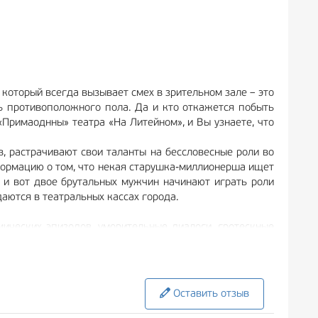
 который всегда вызывает смех в зрительном зале – это
ь противоположного пола. Да и кто откажется побыть
«Примаоднны» театра «На Литейном», и Вы узнаете, что
, растрачивают свои таланты на бессловесные роли во
нформацию о том, что некая старушка-миллионерша ищет
 и вот двое брутальных мужчин начинают играть роли
аются в театральных кассах города.
мических эпизодов, уморительные диалоги, гротескные
строение. Для того, чтобы купить билеты на спектакль
лет на спектакль.
е прочь завладеть миллионами старушки Флоренс. Но и
Оставить отзыв
до колик от смеха, ведь спектакль насыщен остротами и
ьзуются исключительно к месту