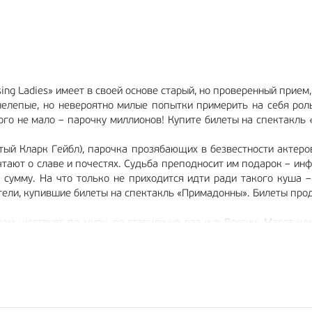
g Ladies» имеет в своей основе старый, но проверенный прием,
нелепые, но невероятно милые попытки примерить на себя рол
го не мало – парочку миллионов! Купите билеты на спектакль 
тый Кларк Гейбл), парочка прозябающих в безвестности актеров
ечтают о славе и почестях. Судьба преподносит им подарок – и
сумму. На что только не приходится идти ради такого куша –
ители, купившие билеты на спектакль «Примадонны». Билеты прод
м шествует по миру, ее ставили не раз и в России. Масса ко
– все это притягивает зрителя как магнит и дарит отличное на
ашем сайте Вы в любой момент можете оформить электронный би
асит хитроумный и артистичный пастор Дункан, который также н
вная блондинка. Все эти персонажи обязуются довести зрителя 
т – в контексте сюжета они звучат особенно забавно, но испол