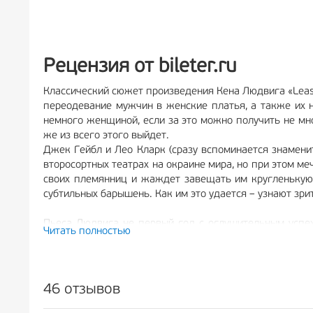
Рецензия от bileter.ru
Классический сюжет произведения Кена Людвига «Leasin
переодевание мужчин в женские платья, а также их 
немного женщиной, если за это можно получить не мно
же из всего этого выйдет.
Джек Гейбл и Лео Кларк (сразу вспоминается знамени
второсортных театрах на окраине мира, но при этом м
своих племянниц и жаждет завещать им кругленькую 
субтильных барышень. Как им это удается – узнают зр
Пьеса Людвига не первый год с оглушительным успехо
Читать полностью
персонажи и беспроигрышный прием с перевоплощением 
«Примадонны», не обязательно выходить из дома: на н
Помимо комичных «леди», эту авантюрную историю укр
46 отзывов
у него есть соперники: доктор, сельский житель и наи
цитатами из самых разных произведений и даже кинолен