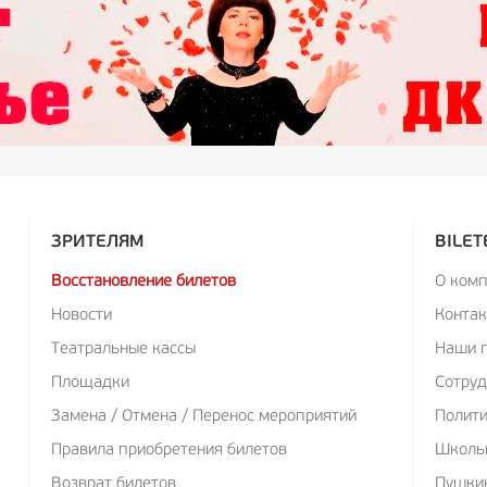
ЗРИТЕЛЯМ
BILET
Восстановление билетов
О ком
Новости
Конта
Театральные кассы
Наши 
Площадки
Сотруд
Замена / Отмена / Перенос мероприятий
Полит
Правила приобретения билетов
Школь
Возврат билетов
Пушкин