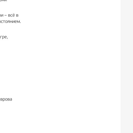
гами
и – всё в
остоянием.
гре,
аврова