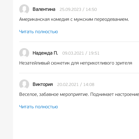
Многие зрители приходят на спектакль «Примадонны» 
25.09.2023 / 14:50
Валентина
все тяжкие ради призрачных миллионов, и за бодрой ст
Американская комедия с мужским переодеванием.
Читать полностью
Яркие костюмы, хорошая игра актёров.
09.03.2021 / 19:51
Надежда П.
Незатейливый сюжетик для неприхотливого зрителя
20.02.2021 / 14:08
Виктория
Веселое, забавное мероприятие. Поднимает настроение
Читать полностью
Вызывает восхищение перевоплощение мужчин актеров 