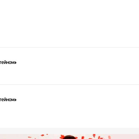
тейном»
тейном»