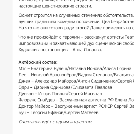
только девушки», а кто-то увидит за неловкими смеш
настоящие шекспировские страсти.
Сюжет строится на случайных стечениях обстоятельств,
лучших традициях комедии положений. Два безработн
На что же они готовы ради этого? Даже примерить на 
Что же произойдёт с героями – расскажут артисты Теат
импровизации и захватывающей дух сценической свобо
Художник-постановщик – Анна Лаврова.
Актёрский состав:
Мэг – Екатерина Кулеш/Наталья Ионова/Алиса Горина
Лео – Николай Краснопёров/Вадим Степанов/Владисла
Джек – Александр Майоров/Антон Сиданченко/Сергей
Одри – Дарина Одинцова/Елизавета Павлова
Дункан – Игорь Павлов/Сергей Мосьпан
Флоренс Снайдер – Заслуженная артистка РФ Елена 
Доктор Майерс – Заслуженный артист РСФСР Сергей 
Буч – Георгий Ефанов/Сергей Матвеев
Спектакль идёт с одним антрактом.