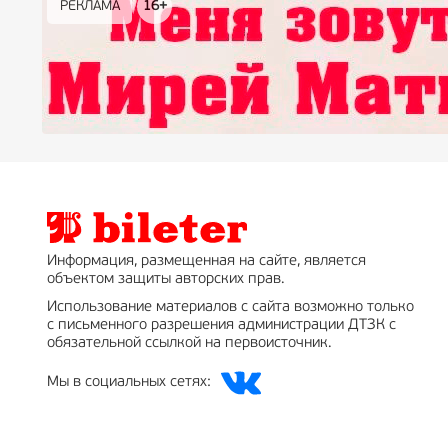
РЕКЛАМА
РЕКЛАМА
РЕКЛАМА
РЕКЛАМА
РЕКЛАМА
РЕКЛАМА
16+
16+
12+
18+
0+
Информация, размещенная на сайте, является
объектом защиты авторских прав.
Использование материалов с сайта возможно только
с письменного разрешения администрации ДТЗК с
обязательной ссылкой на первоисточник.
Мы в социальных сетях: