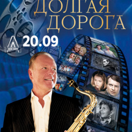
настоящая сказка с непременной доброй моралью
и светлой идеей. Билеты в Большой театр кукол
на кукольный спектакль «Сказка про Емелю»
можно приобрести в любой из театральных касс
города.