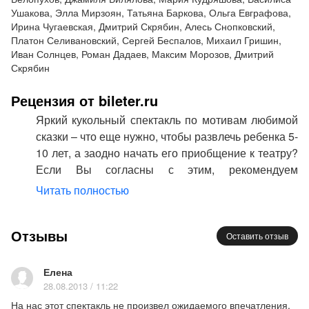
Ушакова, Элла Мирзоян, Татьяна Баркова, Ольга Евграфова,
Ну а что было с Емелей по щучьему-то велению -
Ирина Чугаевская, Дмитрий Скрябин, Алесь Снопковский,
тайна до времени. Событий обещаем множество,
Платон Селивановский, Сергей Беспалов, Михаил Гришин,
да каких! Но была бы сказка – будет и конец. И,
Иван Солнцев, Роман Дадаев, Максим Морозов, Дмитрий
конечно, счастливый.
Скрябин
Режиссёр
– Виктор Сударушкин
Рецензия от bileter.ru
Яркий кукольный спектакль по мотивам любимой
Действующие лица и исполнители:
сказки – что еще нужно, чтобы развлечь ребенка 5-
Сергей Евгранов, Элла Мирзоян, Игорь
10 лет, а заодно начать его приобщение к театру?
Ушаков, Вадим Белопухов, Джамиля Билялова,
Если Вы согласны с этим, рекомендуем
Мария Кудряшова, Василиса Ушакова, Элла
посмотреть вместе с ребенком спектакль «Сказка
Читать полностью
Мирзоян, Татьяна Баркова, Ольга Евграфова,
про Емелю», билеты на который можно найти на
Ирина Чугаевская, Дмитрий Скрябин, Алесь
нашем сайте. Это отличная постановка по
Снопковский, Платон Селивановский, Сергей
Отзывы
мотивам русской сказки про всем известного
Оставить отзыв
Беспалов, Михаил Гришин, Иван Солнцев, Роман
лежебоку, которому повезло однажды поймать
Дадаев, Максим Морозов, Дмитрий Скрябин
говорящую щуку. Поучительная и очень веселая
Елена
история придется по вкусу как малышам, так и
28.08.2013 / 11:22
Продолжительность: 1 час 20 минут с
ребятам постарше, да и родители не соскучатся.
На нас этот спектакль не произвел ожидаемого впечатления.