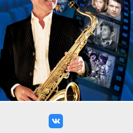
записаны компакт-диски: «Фестиваль
П.И.Чайковского», «Симфонические танцы»,
«Симфонические вальсы», «Симфонии Моцарта»
и оратория Генделя «Святая Цецилия».
Программа концерта:
Дирижер
- Александр Канторов
Глинка
: Вальс-фантазия;
Глазунов
: Концертный
вальс № 2;
Чайковский
: Вальс из балета
«Спящая красавица»;
Дунаевский
: Концертный
вальс;
Свиридов
: Вальс из музыкальных
иллюстраций к повести А. С. Пушкина «Метель»;
А.Петров
: Вальс из музыки к кинофильму
«Петербургские тайны»;
Шостакович
: Вальс из
сюиты № 2 для джаз-оркестра;
Хачатурян
: Вальс
из музыки к драме М. Ю. Лермонтова «Маскарад»;
Вальдтейфель
: «Студентка», вальс, «Сирены»,
вальс;
И. Штраус (сын)
: Кайзер-вальс, «Вино,
женщины и песни», Вальс, «Поезд удовольствий»,