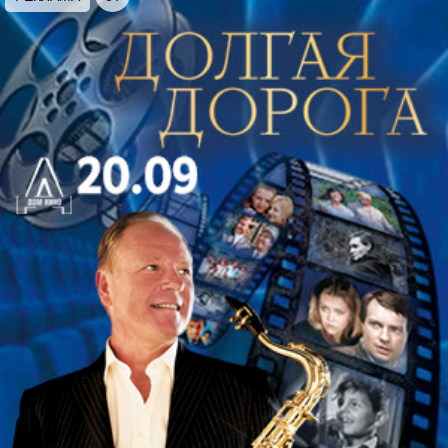
Персидский марш, «Венская кровь», вальс, «На
прекрасном голубом Дунае», вальс;
Гайдн
:
Серенада;
Легар
: Ария Джудитты из оперетты
«Джудитта»;
Лумбю
: «Шампанское», галоп
Организаторы:
ИП Чирков А. В.