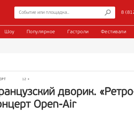
8 (81
Шоу
Популярное
Гастроли
Фестивали
ЕРТ
12 +
ранцузский дворик. «Ретро
онцерт Open-Air