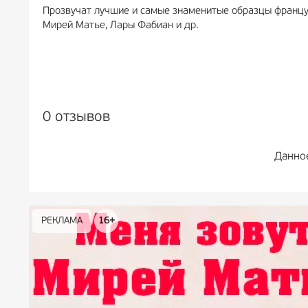
Прозвучат лучшие и самые знаменитые образцы француз
Мирей Матье, Лары Фабиан и др.
0 отзывов
Данно
РЕКЛАМА
РЕКЛАМА
РЕКЛАМА
РЕКЛАМА
РЕКЛАМА
РЕКЛАМА
16+
16+
12+
18+
0+