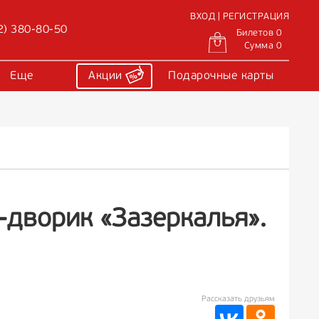
ВХОД | РЕГИСТРАЦИЯ
2) 380-80-50
Билетов 0
Сумма 0
Еще
Акции
Подарочные карты
-дворик «Зазеркалья».
Рассказать друзьям