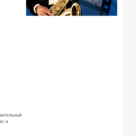
ивительный
ас и