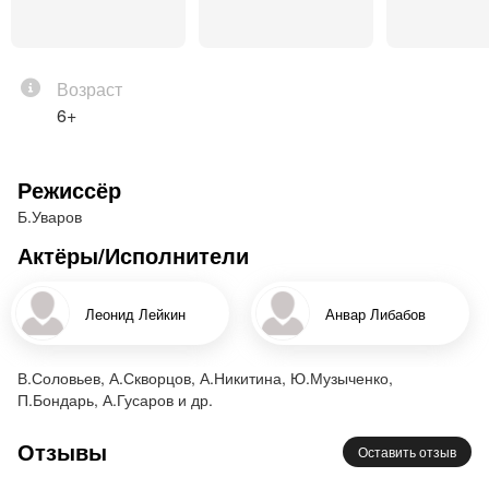
Из разных спектаклей театра «Лицедеи» мы
отобрали номера, понятные детям. Но это не
мешает и родителям смеяться до упада и
Возраст
получить массу положительных эмоций, потому
6+
что на время представления – все взрослые,
сидящие в зале, невольно превращаются в детей!
Режиссёр
Представление идет без антракта.
Б.Уваров
Актёры/Исполнители
Леонид Лейкин
Анвар Либабов
В.Соловьев, А.Скворцов, А.Никитина, Ю.Музыченко,
П.Бондарь, А.Гусаров и др.
Отзывы
Оставить отзыв