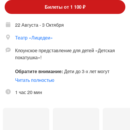
Билеты от 1 100 ₽
22 Августа - 3 Октября
Театр «Лицедеи»
Клоунское представление для детей «Детская
покатушка»!
Обратите внимание:
Дети до 3-х лет могут
пройти по одному билету со взрослым, без
Читать полностью
предоставления отдельного посадочного места.
(Администрация в праве запросить у родителя или
1 час 20 мин
сопровождающего документ, подтверждающий
возраст ребёнка.) С 3-х лет полный билет.
Рекомендовано к просмотру детям от 4-х лет, а
также их родителям.