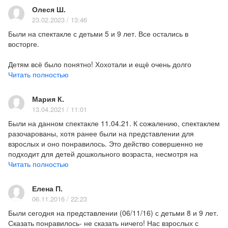
Олеся Ш.
23.02.2023 / 13:46
Были на спектакле с детьми 5 и 9 лет. Все остались в
восторге.
Детям всё было понятно! Хохотали и ещё очень долго
вспоминала номера!!!
Читать полностью
Прочитав предыдущий отзыв, понимаю, что идти на это
Мария К.
представление нужно людям только с наличием чувства
13.04.2021 / 11:01
юмора!!! Это же клоунада!
Были на данном спектакле 11.04.21. К сожалению, спектаклем
разочарованы, хотя ранее были на представлении для
взрослых и оно понравилось. Это действо совершенно не
подходит для детей дошкольного возраста, несмотря на
рекомендацию 4+. Скетчи про школу им будут не понятны,
Читать полностью
взрывы неожиданно оглушающей музыки и световых
эффектов также не подходят этой категории. И хотелось бы
Елена П.
узнать с каких пор размахивание настоящим, а не
06.11.2016 / 22:23
бутафорским ножом перед персонажем-ребенком и
Были сегодня на представлении (06/11/16) с детьми 8 и 9 лет.
поливание бензином человека с угрозой поджога (опять же по
Сказать понравилось- не сказать ничего! Нас взрослых с
сюжету ребенка поливают за плохую оценку) должно