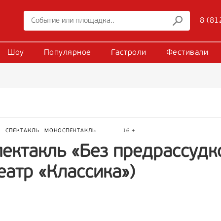
8 (81
Шоу
Популярное
Гастроли
Фестивали
Р
СПЕКТАКЛЬ
МОНОСПЕКТАКЛЬ
16 +
ектакль «Без предрассудк
еатр «Классика»)