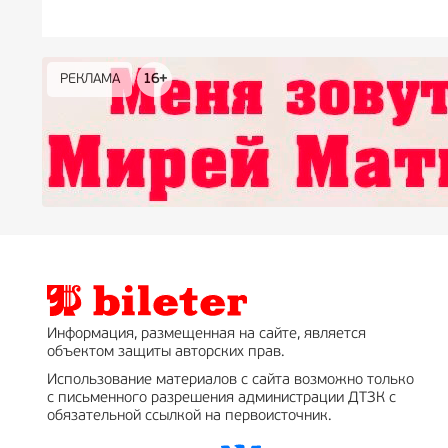
РЕКЛАМА
РЕКЛАМА
РЕКЛАМА
РЕКЛАМА
РЕКЛАМА
РЕКЛАМА
16+
16+
12+
18+
0+
Информация, размещенная на сайте, является
объектом защиты авторских прав.
Использование материалов с сайта возможно только
с письменного разрешения администрации ДТЗК с
обязательной ссылкой на первоисточник.