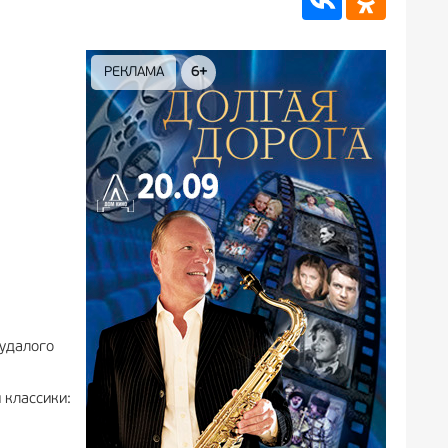
РЕКЛАМА
6+
РЕКЛА
 удалого
 классики: