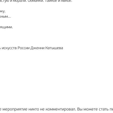
стую и морали. Обманки. Тайное и явное.
жу.
ным...
оящими.
ь искусств России Дженни Катышева
е мероприятие никто не комментировал. Вы можете стать п