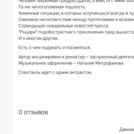
Человек лишенный предрассудков, а вместе с ними зача
Та же непотопляемая пошлость.
Комичные ситуации, в которых оступаешься всегда в лу
Смеховое несоответствие между претензиями и возмож
Страждущая скандальных новостей пресса.
"Рыцари" подобострастного преклонения пред вышест
И о многом другом.
Есть о чем подумать и посмеяться.
Автор инсценировки и режиссер – заслуженный деятел
Музыкальное оформление – Наталия Митрофанова
Спектакль идет с одним антрактом.
0 отзывов
Данно