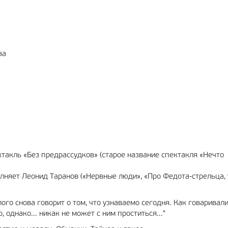
МА
6+
РЕКЛАМА
12+
ва
такль «Без предрассудков» (старое название спектакля «Нечто
лняет Леонид Таранов («Нервные люди», «Про Федота-стрельца,
о снова говорит о том, что узнаваемо сегодня. Как говаривали
однако... никак не может с ним проститься..."