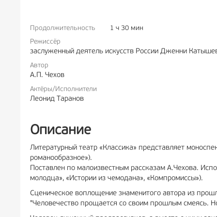
Продолжительность
1 ч 30 мин
РЕКЛА
Режиссёр
заслуженный деятель искусств России Дженни Катыше
Автор
А.П. Чехов
Актёры/Исполнители
Леонид Таранов
Описание
Литературный театр «Классика» представляет моноспек
романообразное»).
Поставлен по малоизвестным рассказам А.Чехова. Испо
молодца», «Истории из чемодана», «Компромиссы»).
Сценическое воплощение знаменитого автора из прошлог
"Человечество прощается со своим прошлым смеясь. Но, 