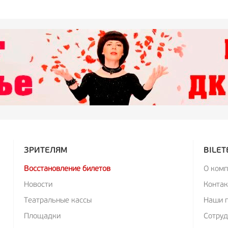
ЗРИТЕЛЯМ
BILET
Восстановление билетов
О ком
Новости
Конта
Театральные кассы
Наши 
Площадки
Сотруд