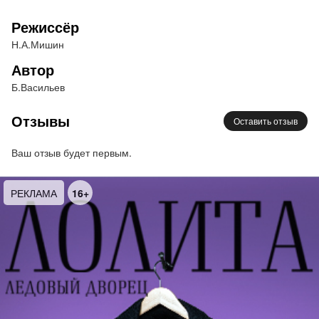
поколение не знавшее войны, задались вопросом:
Что такое Родина? Что такое Любовь? Что такое
Режиссёр
Жизнь?
Н.А.Мишин
Автор
Б.Васильев
Отзывы
Оставить отзыв
Ваш отзыв будет первым.
Студенты курса Ю.М. Красовского всерьез взялись
за это исследование. Музыку к спектаклю написал
РЕКЛАМА
16+
студент В.Батраков, афишу создала студентка
В.Островская, а это значит – современное
поколение чувствует и понимает важность и
необходимость разговора о войне. Правнуки к
прадедам. От сердца к сердцу. Честно, поэтично,
музыкально, пластически. О войне – честно. О
любви – честно. О красоте – искренне.