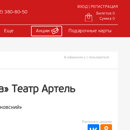
ВХОД | РЕГИСТРАЦИЯ
2) 380-80-50
Билетов 0
Сумма 0
Еще
Акции
Подарочные карты
В избранном у 1 пользователя
а» Театр Артель
ковский»
Рассказать друзьям