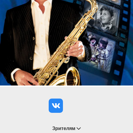
талантливым артистам — билеты на «Живи и
помни» подарят встречу с Константином
Гришановым, Евгением Шумейко, Ксенией
Морозовой, Аленой Артемовой и другими.
Напевный, фольклорный стиль спектакля резко
контрастирует с трагическим сюжетом, но зато
увлекает нас в глубину настоящей жизни простых
людей, напоминает о счастье обычной мирной
жизни. Купите билеты на спектакль Григория
Козлова «Живи и помни», и Вы сможете лучше
понять психологию людей, которых по привычке
презрительно называют дезертирами, а заодно
попробовать встать на их место.
Зрителям