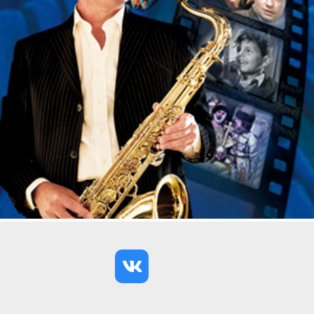
Зрителя на концертах Жанны Бичевской всегда
поражает то, с какой мощной энергетикой эта
артистка выходит на сцену и исполняет свои
произведения. Без лишнего антуража, просто, с
гитарой – она умеет дойти своим исполнением до
глубины души.
19 ноября 2026 в концертном зале «У
Финляндского» легендарная певица подарит
петербургскому зрителю новую программу,
содержание которой она характеризует как
«возвращение к истокам». В концерте прозвучат
лучшие и любимые русские народные песни и
романсы, которые певица находила в поездках по
всей России еще в далекие 70-80-е годы. Нужно
сказать, что Жанна Бичевская записала 5 больших
сольных альбомов с русским фольклором и с