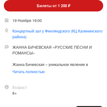
Билеты от 1 200 ₽
19 Ноября 19:00
Концертный зал у Финляндского (КЦ Калининского
района)
ЖАННА БИЧЕВСКАЯ «РУССКИЕ ПЕСНИ И
РОМАНСЫ»
Жанна Бичевская – уникальное явление в
искусстве. За 55 лет творческой деятельности
Читать полностью
певице удалось не только сохранить свой
собственный неповторимый стиль на сцене, но и
завоевать сердца меломанов во многих странах
Возраст
Мира. Жанна Бичевская – одна из немногих
6+
отечественных певиц, которая любима и в России,
и в Европе, и в Америке. Причем, уникальное