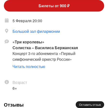
Билеты от 900 ₽
5 Февраля 20:00
Большой зал филармонии
«Три королевы»
Солистка – Василиса Бержанская
Концерт 3-го абонемента «Первый
симфонический оркестр России»
Читать полностью
Заслуженный коллектив России академический
симфонический оркестр филармонии
Дирижёр - Феликс Коробов;
Возраст
Василиса Бержанская - сопрано/меццо-сопрано
6+
Доницетти
: «Анна Болейн», «Мария Стюарт»,
Отзывы
Оставить отзыв
«Роберто Деверо»