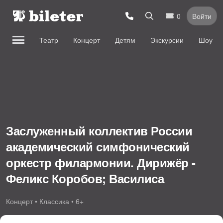
0
Войти
Театр
Концерт
Детям
Экскурсии
Шоу
Заслуженный коллектив России
академический симфонический
оркестр филармонии. Дирижёр -
Феликс Коробов; Василиса
Бержанская.,Аб-т №3
Концерт • Классика • 6+