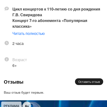
Цикл концертов к 110-летию со дня рождения
Г.В. Свиридова
Концерт 7-го абонемента «Популярная
классика»
Читать полностью
Исполнители:
Александр Соловьев
2 часа
– дирижёр
Иван Бессонов
– фортепиано
Сергей Кузьмин
– тенор
Возраст
Заслуженный коллектив России
6+
академический симфонический оркестр
филармонии
Хор Михайловского театра
Отзывы
Оставить отзыв
Программа:
Ваш отзыв будет первым.
Рахманинов
Концерт № 3 для фортепиано с оркестром
РЕКЛАМА
6+
Свиридов