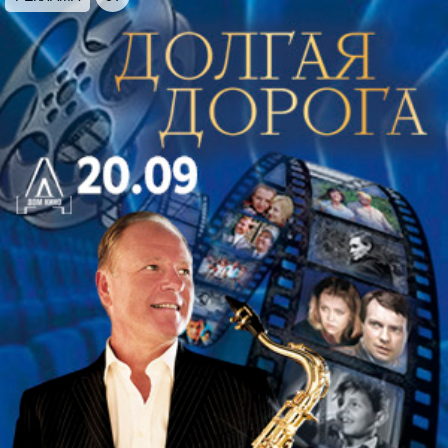
«Поэма памяти Сергея Есенина» для тенора,
хора и оркестра, слова С.Есенина
Продолжительность концерта:
2 часа 00 минут
с одним антрактом