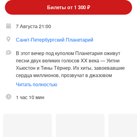
Билеты от 1 300 ₽
7 Августа 21:00
Санкт-Петербургский Планетарий
В этот вечер под куполом Планетария оживут
песни двух великих голосов XX века — Уитни
Хьюстон и Тины Тёрнер. Их хиты, завоевавшие
сердца миллионов, прозвучат в джазовом
прочтении — в дуэте рояля и голоса. А над залом
Читать полностью
раскинется звездное небо и сияющие галактики
25-метрового купола Планетария.
1 час 10 мин
Вы услышите культовые композиции – от
пронзительных баллад Уитни («I Will Always Love
You», «I Have Nothing») до взрывной энергетики
голоса Тины («The Best», «What's Love Got To do
with it»). В исполнении рояля и голоса они