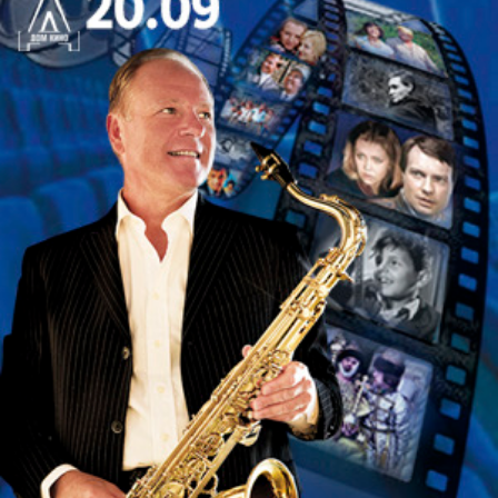
славы Рок н Ролла. Она получила десятки самых
престижных музыкальных наград, включая 12
статуэток «Грэмми». Журнал «Rolling Stone»
назвал её одной из величайших певиц
современности.
Исполнители
Илья Щеклеин – пианино
Петербургский пианист-виртуоз, участник и
лауреат крупных джазовых фестивалей, таких как
«Усадьба-джаз», Gnesin Jazz, Rainy Days Jazz Fest
и Petrojazz. Победитель конкурса «Jazz Battle
2017» среди пианистов. Автор музыки к
российским и зарубежным фильмам и сериалам.
Марика (Марина Илюньчева) – вокал
Лауреат Всероссийский конкурсов и участница
крупных фестивалей. Голос Марики можно
услышать во многих мультфильмах компании