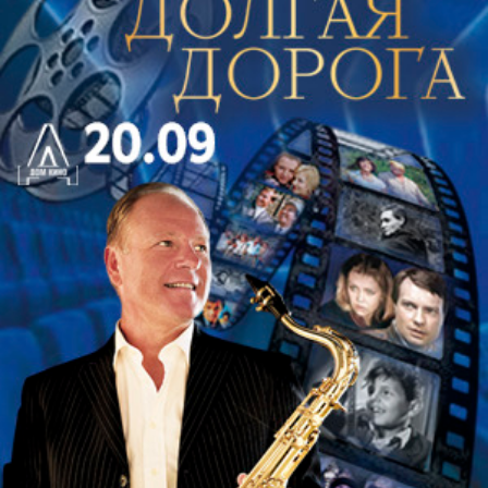
художественный образ, который помогает
говорить о новых формах объединения людей и
технологий и который помогает понять, как в
будущем могут складываться новые формы
совместных действий.
Название выставки созвучно книге Андрея Хааса
«Корпорация счастья», в которой корпорация
возникает как сеть людей, музыки, мест и
инициатив, превращающих стихийные вечеринки
в целую культуру. Как отмечает куратор выставки и
директор Центра искусства и науки ИТМО:
«Метафора, вынесенная в название выставки,
отражает, как коллективные процессы — обмен
знаниями, креативное и технологическое
производство, распределенные системы и
цифровые платформы — формируют не только
экономику, но и культуру, повседневность, язык и