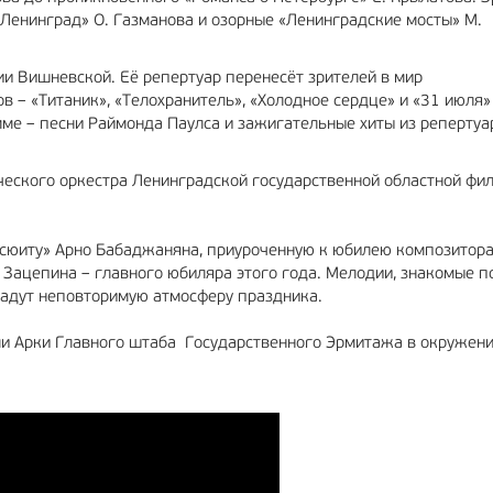
Ленинград» О. Газманова и озорные «Ленинградские мосты» М.
ии Вишневской. Её репертуар перенесёт зрителей в мир
в – «Титаник», «Телохранитель», «Холодное сердце» и «31 июля»
амме – песни Раймонда Паулса и зажигательные хиты из репертуа
ческого оркестра Ленинградской государственной областной фи
 сюиту» Арно Бабаджаняна, приуроченную к юбилею композитора
 Зацепина – главного юбиляра этого года. Мелодии, знакомые 
дадут неповторимую атмосферу праздника.
ми Арки Главного штаба Государственного Эрмитажа в окружен