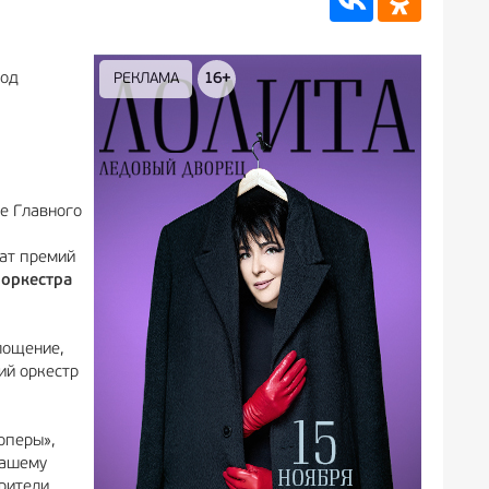
РЕКЛАМА
16+
РЕКЛА
под
е Главного
еат премий
оркестра
лощение,
ий оркестр
оперы»,
нашему
Зрители