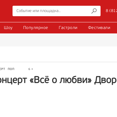
8 (81
Шоу
Популярное
Гастроли
Фестивали
ЕРТ
ПОП
6 +
онцерт «Всё о любви» Двор