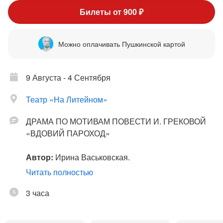
Билеты от 900 ₽
Можно оплачивать Пушкинской картой
9 Августа - 4 Сентября
Театр «На Литейном»
ДРАМА ПО МОТИВАМ ПОВЕСТИ И. ГРЕКОВОЙ
«ВДОВИЙ ПАРОХОД»
Автор:
Ирина Васьковская.
Режиссёр:
Егор Чернышов.
Читать полностью
Послевоенное время. Коммунальная квартира,
3 часа
где под одной крышей живут женщины с разными
характерами, разным прошлым и разной мерой