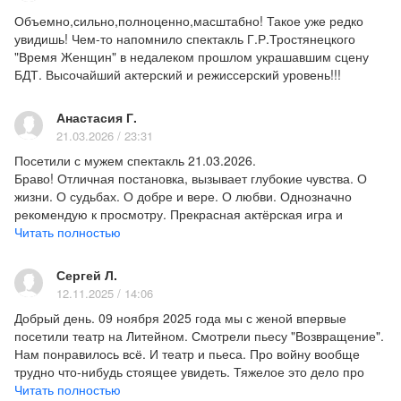
продолжают жить. О чувствах, о которых не
Объемно,сильно,полноценно,масштабно! Такое уже редко
принято говорить вслух. О том, как в тесном
увидишь! Чем-то напомнило спектакль Г.Р.Тростянецкого
"Время Женщин" в недалеком прошлом украшавшим сцену
пространстве рождается близость, – и как человек
БДТ. Высочайший актерский и режиссерский уровень!!!
остаётся живым, несмотря ни на что. Это история
без приговора и без оправданий. История о
Анастасия Г.
людях, для которых сама жизнь становится
21.03.2026 / 23:31
единственным и достаточным смыслом."
Посетили с мужем спектакль 21.03.2026.
Браво! Отличная постановка, вызывает глубокие чувства. О
Актёрский состав:
жизни. О судьбах. О добре и вере. О любви. Однозначно
Анфиса Максимовна Громова – Ася Ширшина
рекомендую к просмотру. Прекрасная актёрская игра и
Александра Субботина – Фёдор Савельевич
режиссура.
Читать полностью
Очень приятно посещать именно такие- наполненные
Громов, муж Анфисы
смыслом, спектакли.
Сергей Мосьпан – Вадим, сын Анфисы
Сергей Л.
12.11.2025 / 14:06
Георгий Ефанов – Максим Зауторов
Григорий, отец Вадима – Максим Зауторов
Добрый день. 09 ноября 2025 года мы с женой впервые
посетили театр на Литейном. Смотрели пьесу "Возвращение".
Ольга Ивановна Флёрова, соседка Громовых –
Нам понравилось всё. И театр и пьеса. Про войну вообще
Любовь Завадская/Светлана Шаврова
трудно что-нибудь стоящее увидеть. Тяжелое это дело про
Капа (Капитолина Васильевна) Гущина, соседка
войну рассказывать. Здесь, в театре на Литейном, смогли. И
Читать полностью