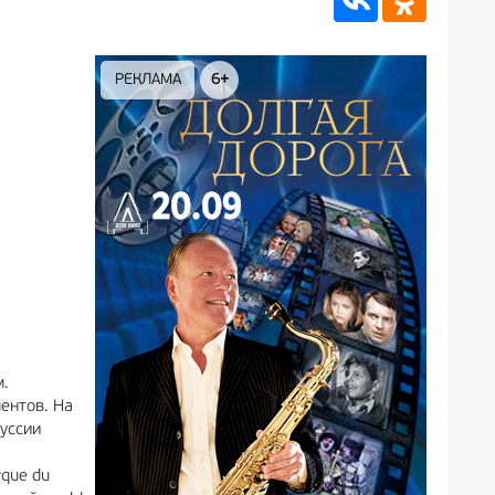
РЕКЛАМА
6+
РЕКЛА
м.
ентов. На
уссии
que du