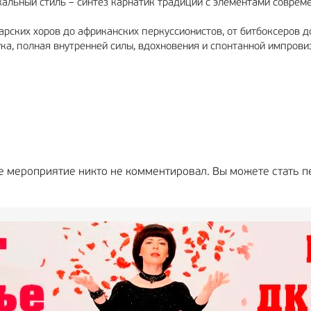
кальный стиль – синтез карнатик традиции с элементами соврем
гарских хоров до африканских перкуссионистов, от битбоксеров д
ка, полная внутренней силы, вдохновения и спонтанной импрови
е мероприятие никто не комментировал. Вы можете стать п