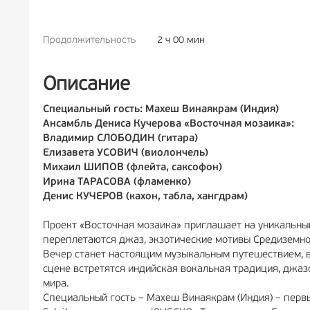
Продолжительность
2 ч 00 мин
РЕКЛА
Описание
Специальный гость: Махеш Винаякрам (Индия)
Ансамбль Дениса Кучерова «Восточная мозаика»:
Владимир СЛОБОДИН (гитара)
Елизавета УСОВИЧ (виолончель)
Михаил ШИПОВ (флейта, саксофон)
Ирина ТАРАСОВА (фламенко)
Денис КУЧЕРОВ (кахон, табла, хангдрам)
Проект «Восточная мозаика» приглашает на уникальный
переплетаются джаз, экзотические мотивы Средиземно
Вечер станет настоящим музыкальным путешествием, в 
сцене встретятся индийская вокальная традиция, джаз
мира.
Специальный гость – Махеш Винаякрам (Индия) – первы