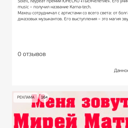
Soleil, лауреат премии ЮНЕСКО «Тысячелетие». Его уни
music – получил название Karna-tech.
Махеш сотрудничал с артистами со всего света: от бол
джазовых музыкантов. Его выступления – это магия зву
0 отзывов
Данно
РЕКЛАМА
РЕКЛАМА
РЕКЛАМА
РЕКЛАМА
РЕКЛАМА
РЕКЛАМА
16+
16+
12+
18+
0+