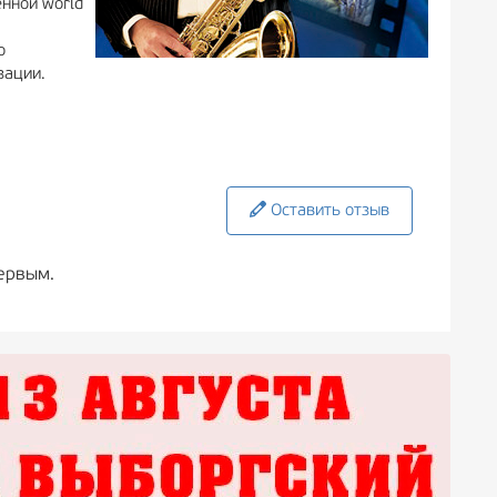
енной world
о
зации.
Оставить отзыв
ервым.