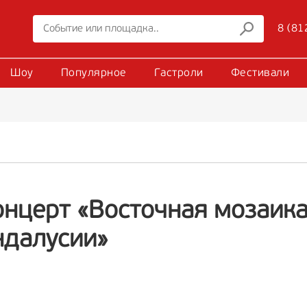
8 (81
Шоу
Популярное
Гастроли
Фестивали
нцерт «Восточная мозаика:
ндалусии»