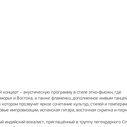
МА
6+
РЕКЛАМА
12+
 концерт – акустическую программу в стиле этно-фьюжн, где
морья и Востока, а также фламенко, дополненное живым танце
котором прозвучит яркое сочетание культур, стилей и темперам
овые импровизации, испанская гитара, восточная скрипка и перк
й индийский вокалист, приглашённый в труппу легендарного Cir