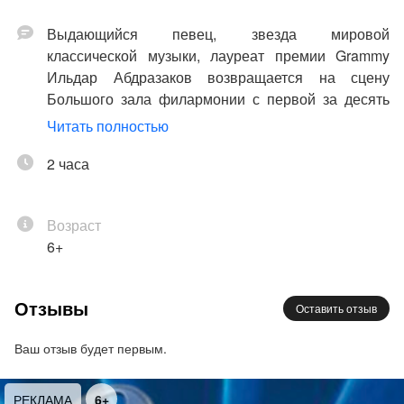
Выдающийся певец, звезда мировой
классической музыки, лауреат премии Grammy
Ильдар Абдразаков возвращается на сцену
Большого зала филармонии с первой за десять
лет сольной программой. Шедевры русской
Читать полностью
камерно-вокальной музыки – романсы
Чайковского и Рахманинова, песни Мусоргского –
2 часа
прозвучат в исполнении прославленного баса и
пианистки, концертмейстера театра Ла Скала
Возраст
Мзии Бахтуридзе, сотрудничающей с ведущими
6+
певцами современности. Музыканты посвящают
концерт 25-летию творческого дуэта.
«Я счастлив, что двадцать пять лет
Отзывы
Оставить отзыв
творческого пути мы прошли вместе с
великолепным концертмейстером Мзией
Ваш отзыв будет первым.
Бахтуридзе. Её исполнительский дар, редкая
музыкальная чуткость и безупречный вкус
6+
РЕКЛАМА