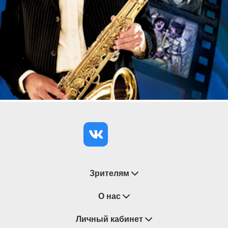
другими.
Певец руководит Международной академией
музыки Елены Образцовой, Фондом поддержки и
продвижения молодых талантов и развития
международных культурных связей Ильдара
Абдразакова.
ПРОГРАММА:
Чайковский
«Благословляю вас, леса»
«Нет, только тот, кто знал»
«Слеза дрожит»
«Средь шумного бала»
«Колыбельная»
«Серенада Дон Жуана»
Зрителям
Мусоргский
Восстановление билетов
О нас
«Много есть у меня теремов и садов»
«Ночь»
Замена / Отмена / Перенос мероприятий
Личный кабинет
О компании
«Козёл»