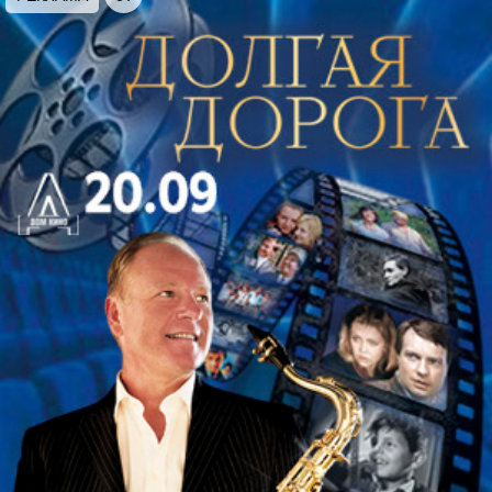
вдохновляют меня все эти годы»,
– отмечает
Ильдар Абдразаков.
Обладатель множества престижных
международных наград и почетных званий,
лауреат Государственной премии России в
области литературы и искусства, Ильдар
Абдразаков покорил сцены крупнейших театров
мира: ему рукоплескала публика Ла Скала,
Венской государственной, Немецкой, Парижской
национальной, Баварской государственной,
Метрополитен-оперы, королевского театра
Ковент-Гарден и других прославленных сцен. В
биографии певца – выступления на престижных
международных фестивалях, в том числе – на
Оперном фестивале Россини в Пезаро и
Зальцбургском фестивале, сотрудничество с
такими выдающимися музыкантами, как Валерий
Гергиев, Риккардо Мути, Антонио Паппано,
Риккардо Шайи, Джанандреа Нозеда и многими