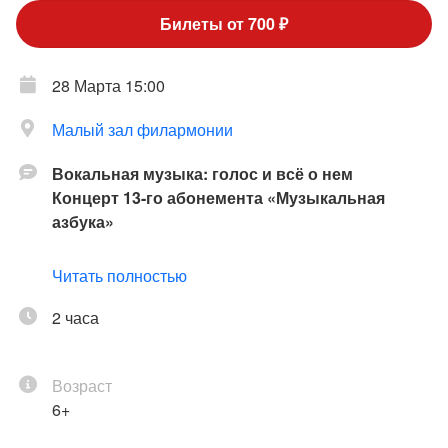
Билеты от 700 ₽
28 Марта 15:00
Малый зал филармонии
Вокальная музыка: голос и всё о нем
Концерт 13-го абонемента «Музыкальная
азбука»
Детский хор Филармонического общества Санкт-
Читать полностью
Петербурга
Екатерина Андреева (художественный
2 часа
руководитель)
Полина Лаптева – сопрано; Иван Васильев –
Возраст
баритон; Валерий Каула – бас; Елена Спист –
6+
фортепиано
Ирина Смукул – ведущая