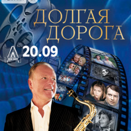
что, открыв для себя музыку Иоганна Себастьяна
в достаточно зрелом возрасте, Вольфганг Амадей
под ее влиянием претерпел значительную
эволюцию стиля.
Несмотря на всю глубину и философичность
баховского языка, его творчество находят отклик у
самой широкой публики, а особой популярностью
пользуется его органные опусы. Фантазия и фуга
соль минор создана Бахом для участия в конкурсе
на место органиста в церкви Святого Якоба в
Гамбурге. Для этого надо было сочинить фугу, и
значимый в мире музыки авторитет Иоганн
Маттезон в качестве темы предложил мелодию
фламандской студенческой песни. Бах создал
грандиозный опус, в котором продемонстрировал
не только искусство композиции, но и виртуозное
исполнительское мастерство. Фугу впоследствии
объединили в двухчастный цикл с трагической