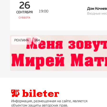
26
Дом Кочнев
19:00
СЕНТЯБРЯ
Входные мес
СУББОТА
РЕКЛАМА
РЕКЛАМА
РЕКЛАМА
РЕКЛАМА
РЕКЛАМА
РЕКЛАМА
16+
16+
12+
18+
0+
Информация, размещенная на сайте, является
объектом защиты авторских прав.