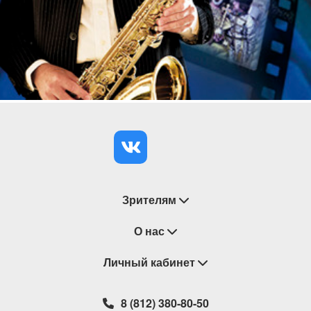
Зрителям
Восстановление билетов
О нас
Замена / Отмена / Перенос мероприятий
Личный кабинет
О компании
Правила приобретения билетов
Контакты
Корзина
8 (812) 380-80-50
Возврат билетов