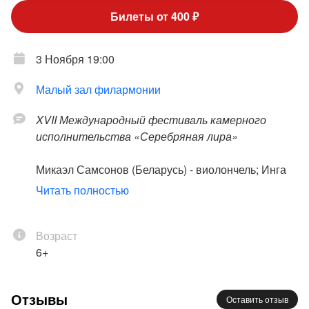
Билеты от 400 ₽
3 Ноября 19:00
Малый зал филармонии
XVII Международный фестиваль камерного
исполнительства «Серебряная лира»
Микаэл Самсонов (Беларусь) - виолончель; Инга
Дзекцер - фортепиано
Читать полностью
Бетховен, Россини, Пьяццолла, Григ
Возраст
6+
Отзывы
Оставить отзыв