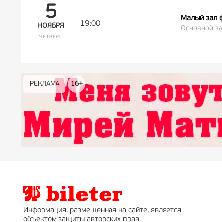
5
Малый зал 
19:00
НОЯБРЯ
Основной за
ЧЕТВЕРГ
РЕКЛАМА
РЕКЛАМА
РЕКЛАМА
РЕКЛАМА
РЕКЛАМА
РЕКЛАМА
16+
16+
12+
18+
0+
Информация, размещенная на сайте, является
объектом защиты авторских прав.