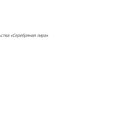
РЕКЛАМА
12+
РЕКЛАМА
6+
ства «Серебряная лира»