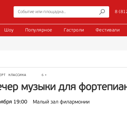
8 (81
Шоу
Популярное
Гастроли
Фестивали
ЕРТ
КЛАССИКА
6 +
ечер музыки для фортепиа
оября 19:00
Малый зал филармонии