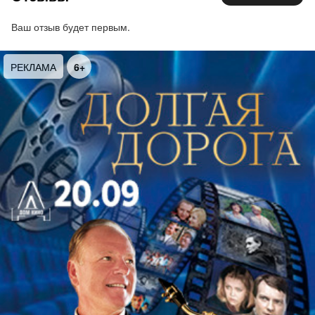
(виолончель), Григорий Комаровских (фортепиано)
Ваш отзыв будет первым.
РЕКЛАМА
6+