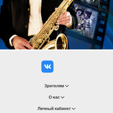
сухого закона.
Музыкальная составляющая спектакля - это не
только полюбившиеся номера из одноименного
фильма, но и известные джазовые композиции 20-
30-40 годов XX века.
Блестящие диалоги, любовная интрига,
откровенная пародия на гангстерские фильмы -
все это составляет основу немеркнущего
зрительского интереса к этой истории!
Зрителям
Восстановление билетов
О нас
Замена / Отмена / Перенос мероприятий
Личный кабинет
О компании