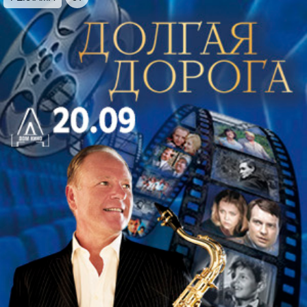
Чарли-зубочистка — Борислав Гультиков
Поляков, Бонапарт — Константин Китанин
Красотка Сью — Наталья Индейкина — лауреат
высшей театральной премии СПБ «Золотой
софит»
Балет
Искрометная комедия положений по сценарию И.
Даймонда вот уже почти 70 лет не сходит с
экранов всего мира!
Эта захватывающая история о приключениях двух
музыкантов - Джо и Джерри, вынужденных
скрываться в женском обличии, пристроившись на
работу в гастролирующий дамский джазовый
оркестр. Они выдают себя за Джозефину и Дафну,
бывших студенток шебойгенской консерватории,
скрываясь от преследующих их гангстеров;
действие разворачивается в США во времена