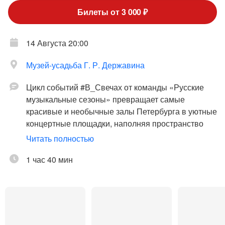
Билеты от 3 000 ₽
14 Августа 20:00
Музей-усадьба Г. Р. Державина
Цикл событий #В_Свечах от команды «Русские
музыкальные сезоны» превращает самые
красивые и необычные залы Петербурга в уютные
концертные площадки, наполняя пространство
залов тёплым светом тысячи свечей, что создаёт
Читать полностью
неповторимую атмосферу и идеальный фон для
музицирования.
1 час 40 мин
В этот вечер парадный зал усадьбы Г.Р.
Державина наполнится звуками вечной,
популярной классической музыки таких
композиторов, как П. И. Чайковский, А. Вивальди,
Ж. Массне, С. В. Рахманинов и других.