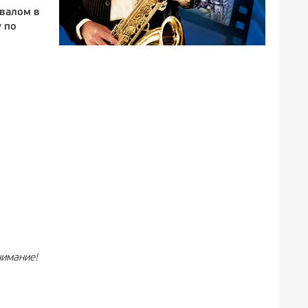
рвалом в
у по
нимание!