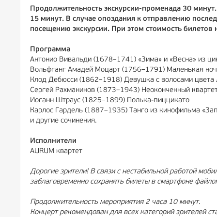
Продолжительность экскурсии-променада 30 минут. 
15 минут. В случае опоздания к отправлению послед
посещению экскурсии. При этом стоимость билетов 
Программа
Антонио Вивальди (1678–1741) «Зима» и «Весна» из ци
Вольфганг Амадей Моцарт (1756–1791) Маленькая ноч
Клод Дебюсси (1862–1918) Девушка с волосами цвета 
Сергей Рахманинов (1873–1943) Неоконченный кварте
Иоганн Штраус (1825–1899) Полька-пиццикато
Карлос Гардель (1887–1935) Танго из кинофильма «З
и другие сочинения.
Исполнители
AURUM квартет
Дорогие зрители! В связи с нестабильной работой моб
заблаговременно сохранять билеты в смартфоне файло
Продолжительность мероприятия 2 часа 10 минут.
Концерт рекомендован для всех категорий зрителей ст