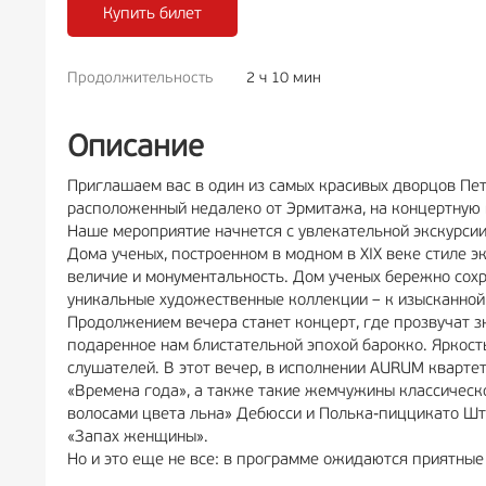
Купить билет
Продолжительность
2 ч 10 мин
РЕКЛА
Описание
Приглашаем вас в один из самых красивых дворцов Пе
расположенный недалеко от Эрмитажа, на концертную 
Наше мероприятие начнется с увлекательной экскурсии
Дома ученых, построенном в модном в XIX веке стиле 
величие и монументальность. Дом ученых бережно сох
уникальные художественные коллекции – к изысканной
Продолжением вечера станет концерт, где прозвучат з
подаренное нам блистательной эпохой барокко. Яркость
слушателей. В этот вечер, в исполнении AURUM кварте
«Времена года», а также такие жемчужины классическ
волосами цвета льна» Дебюсси и Полька-пиццикато Шт
«Запах женщины».
Но и это еще не все: в программе ожидаются приятные