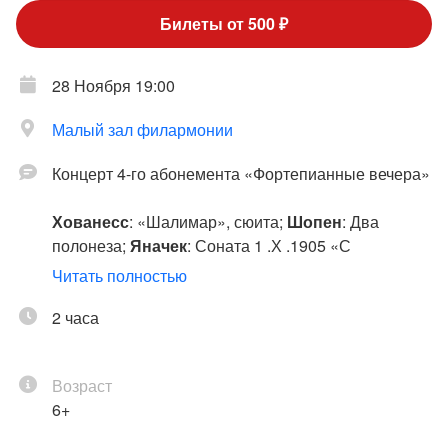
Билеты от 500 ₽
28 Ноября 19:00
Малый зал филармонии
Концерт 4-го абонемента «Фортепианные вечера»
Хованесс
: «Шалимар», сюита;
Шопен
: Два
полонеза;
Яначек
: Соната 1 .Х .1905 «С
улицы»;
Бабаджанян
: «Поэма»;
Вила-Лобос
:
Читать полностью
«Сиранды» («Хороводы»), четыре пьесы из
цикла;
2 часа
Альбенис
: Три пьесы;
Гнаттали
:
“Canhoto”;
Болком
: «Полтергейст» («Рег-
фантазия»)
Возраст
6+