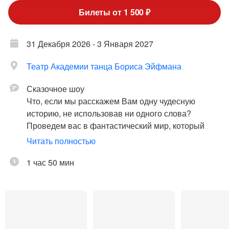
Билеты от 1 500 ₽
31 Декабря 2026 - 3 Января 2027
Театр Академии танца Бориса Эйфмана
Сказочное шоу
Что, если мы расскажем Вам одну чудесную
историю, не использовав ни одного слова?
Проведем вас в фантастический мир, который
Вам не захочется покидать?
Читать полностью
Покажем Вам нечто такое, чего Вы не могли
1 час 50 мин
видеть? «Ушастые истории» – уникальный
аттракцион, вместивший в себя нетривиальную
милоту и неповторимый стиль, новогоднюю
атмосферу и завораживающий нуар, детский
сюжет и недетскую подачу смыслов.