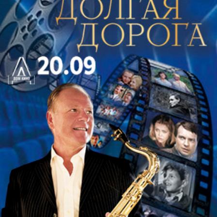
Дети просто обожают Ушастых, история
СЮДА ПУСТЬ ХОДЯТ ТЕ РОДИТЕЛИ, ЧЬИ ДЕТИ ТАМ
собрала фанатов со всей страны
ВЫСТУПАЮ
Т , ПРОСТО ПОРАДОВАТЬСЯ ЗА СВОЕ ЧАДО , НО В ТАКОЙ
При подготовки к шоу ни один ушастый не
ТЕАТР НЕ ОТДАЛА БЫ НИ ОДНОГО СВОЕГО РЕБЕНКА, ЖДУ
пострадал
ВОЗВРАТА , ПОЗЖЕ НАПИШУ ВЕРНУТ ИЛИ НЕТ