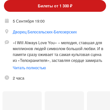
Билеты от 1 300 ₽
5 Сентября 19:00
Дворец Белосельских-Белозерских
«I Will Always Love You» – мелодия, ставшая для
миллионов людей символом большой любви. И в
памяти сразу оживает та самая культовая сцена
из «Телохранителя», заставляя сердце замирать
от каждого звука.
Читать полностью
27 июня, в разгар петербургских белых ночей,
2 часа
музыка Уитни Хьюстон будет звучать в одном из
самых красивых залов города – во Дворца
Белосельских-Белозерских.
Софья Шустрова и её бэнд представят