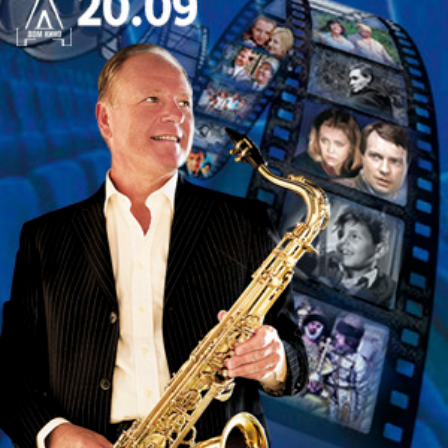
ИСПОЛНИТЕЛИ:
Софья Шустрова (вокал) & бэнд
Софья Шустрова – талантливая актриса,
вокалистка, звезда петербургской джазовой
сцены. Фронт-леди проекта, выпускница
Театральной Академии на Моховой и актриса
Александринского театра. В своём творчестве
певица ориентируется на легенд женского
джазового вокала: Billie Holiday, Sarah Vaughan,
Ella Fitzgerald, Billy Eckstine, Bill Henderson,
Johnny Hartman.
Актерская харизма в сочетании с виртуозным
вокалом делает каждое выступлении певицы
ярким и незабываемым. Софья успешно
сотрудничает со многими российскими и
зарубежными музыкантами: John Marshall, Grant
Stewart, Ilya Lustak, Todd Herbert и другими.